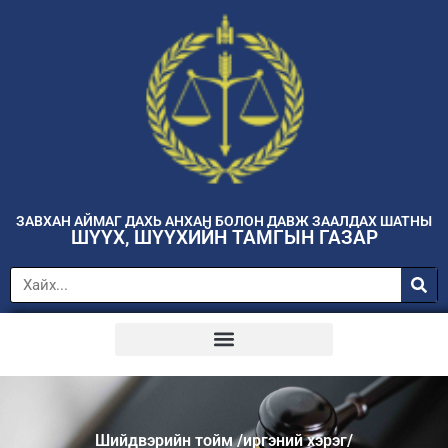
ЗАВХАН АЙМАГ ДАХЬ АНХАН БОЛОН ДАВЖ ЗААЛДАХ ШАТНЫ
ШҮҮХ, ШҮҮХИЙН ТАМГЫН ГАЗАР
Шийдвэрийн тойм /иргэний хэрэг/