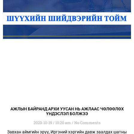
АЖЛЫН БАЙРАНД АРХИ УУСАН НЬ АЖЛААС ЧӨЛӨӨЛӨХ
ҮНДЭСЛЭЛ БОЛЖЭЭ
2023-10-19
10:20 am
No Comments
Завхан аймгийн эрүү, Иргэний хэргийн давж заалдах шатны