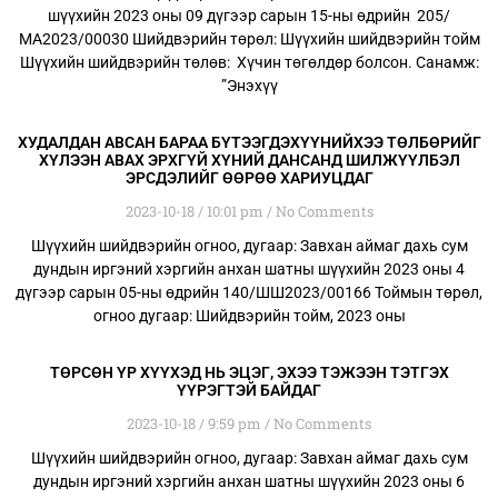
шүүхийн 2023 оны 09 дүгээр сарын 15-ны өдрийн 205/
МА2023/00030 Шийдвэрийн төрөл: Шүүхийн шийдвэрийн тойм
Шүүхийн шийдвэрийн төлөв: Хүчин төгөлдөр болсон. Санамж:
”Энэхүү
ХУДАЛДАН АВСАН БАРАА БҮТЭЭГДЭХҮҮНИЙХЭЭ ТӨЛБӨРИЙГ
ХҮЛЭЭН АВАХ ЭРХГҮЙ ХҮНИЙ ДАНСАНД ШИЛЖҮҮЛБЭЛ
ЭРСДЭЛИЙГ ӨӨРӨӨ ХАРИУЦДАГ
2023-10-18
10:01 pm
No Comments
Шүүхийн шийдвэрийн огноо, дугаар: Завхан аймаг дахь сум
дундын иргэний хэргийн анхан шатны шүүхийн 2023 оны 4
дүгээр сарын 05-ны өдрийн 140/ШШ2023/00166 Тоймын төрөл,
огноо дугаар: Шийдвэрийн тойм, 2023 оны
ТӨРСӨН ҮР ХҮҮХЭД НЬ ЭЦЭГ, ЭХЭЭ ТЭЖЭЭН ТЭТГЭХ
ҮҮРЭГТЭЙ БАЙДАГ
2023-10-18
9:59 pm
No Comments
Шүүхийн шийдвэрийн огноо, дугаар: Завхан аймаг дахь сум
дундын иргэний хэргийн анхан шатны шүүхийн 2023 оны 6