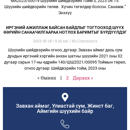
МА2023/00019 Шүүхийн шийдвэрийн тойм 3, 2023.06.15.
Шүүхийн шийдвэрийн төлөв. Хүчин төгөлдөр болсон. Санамж.”
Энэхүү
ИРГЭНИЙ АЖИЛЛАЖ БАЙСАН БАЙДЛЫГ ТОГТООХОД ШҮҮХ
ӨӨРИЙН САНААЧИЛГААРАА НОТЛОХ БАРИМТЫГ БҮРДҮҮЛДЭГ
2023-05-18
9:26 am
No Comments
Шүүхийн шийдвэрийн огноо, дугаар: Завхан аймаг дахь сум
дундын иргэний хэргийн анхан шатны шүүхийн 2021 оны 02
дугаар сарын 17-ны өдрийн 140/ШШ2021/00095 Тоймын төрөл,
огноо дугаар: Шийдвэрийн тойм, 2023 оны
« Өмнөх
1
2
Дараах »
Завхан аймаг, Улиастай сум, Жинст баг,
Аймгийн шүүхийн байр