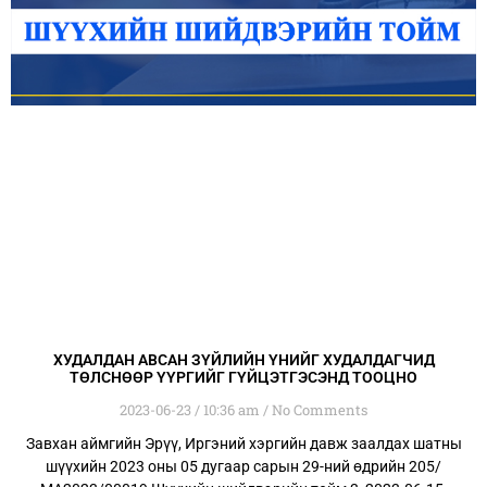
ХУДАЛДАН АВСАН ЗҮЙЛИЙН ҮНИЙГ ХУДАЛДАГЧИД
ТӨЛСНӨӨР ҮҮРГИЙГ ГҮЙЦЭТГЭСЭНД ТООЦНО
2023-06-23
10:36 am
No Comments
Завхан аймгийн Эрүү, Иргэний хэргийн давж заалдах шатны
шүүхийн 2023 оны 05 дугаар сарын 29-ний өдрийн 205/