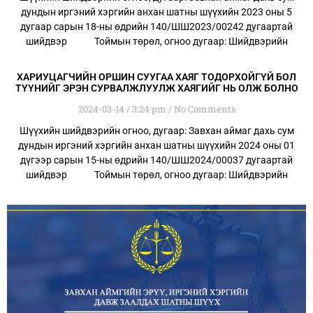
дундын иргэний хэргийн анхан шатны шүүхийн 2023 оны 5
дугаар сарын 18-ны өдрийн 140/ШШ2023/00242 дугаартай
шийдвэр Тоймын төрөл, огноо дугаар: Шийдвэрийн
ХАРИУЦАГЧИЙН ОРШИН СУУГАА ХАЯГ ТОДОРХОЙГҮЙ БОЛ
ТҮҮНИЙГ ЭРЭН СУРВАЛЖЛУУЛЖ ХАЯГИЙГ НЬ ОЛЖ БОЛНО
2024-03-14
3:24 pm
No Comments
Шүүхийн шийдвэрийн огноо, дугаар: Завхан аймаг дахь сум
дундын иргэний хэргийн анхан шатны шүүхийн 2024 оны 01
дүгээр сарын 15-ны өдрийн 140/ШШ2024/00037 дугаартай
шийдвэр Тоймын төрөл, огноо дугаар: Шийдвэрийн