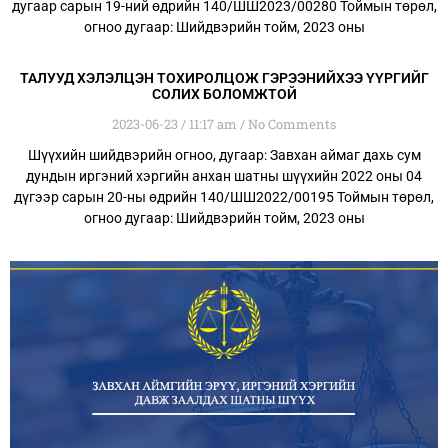
дугаар сарын 19-ний өдрийн 140/ШШ2023/00280 Тоймын төрөл,
огноо дугаар: Шийдвэрийн тойм, 2023 оны
ТАЛУУД ХЭЛЭЛЦЭН ТОХИРОЛЦОЖ ГЭРЭЭНИЙХЭЭ ҮҮРГИЙГ
СОЛИХ БОЛОМЖТОЙ
2023-06-23
11:17 am
No Comments
Шүүхийн шийдвэрийн огноо, дугаар: Завхан аймаг дахь сум
дундын иргэний хэргийн анхан шатны шүүхийн 2022 оны 04
дүгээр сарын 20-ны өдрийн 140/ШШ2022/00195 Тоймын төрөл,
огноо дугаар: Шийдвэрийн тойм, 2023 оны