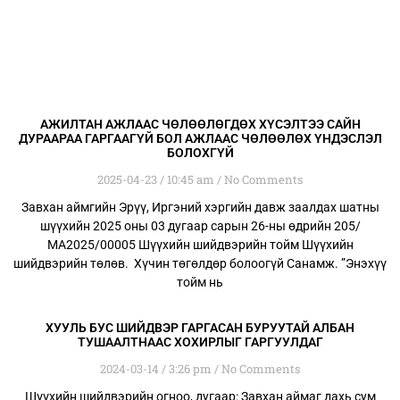
АЖИЛТАН АЖЛААС ЧӨЛӨӨЛӨГДӨХ ХҮСЭЛТЭЭ САЙН
ДУРААРАА ГАРГААГҮЙ БОЛ АЖЛААС ЧӨЛӨӨЛӨХ ҮНДЭСЛЭЛ
БОЛОХГҮЙ
2025-04-23
10:45 am
No Comments
Завхан аймгийн Эрүү, Иргэний хэргийн давж заалдах шатны
шүүхийн 2025 оны 03 дугаар сарын 26-ны өдрийн 205/
МА2025/00005 Шүүхийн шийдвэрийн тойм Шүүхийн
шийдвэрийн төлөв. Хүчин төгөлдөр болоогүй Санамж. ”Энэхүү
тойм нь
ХУУЛЬ БУС ШИЙДВЭР ГАРГАСАН БУРУУТАЙ АЛБАН
ТУШААЛТНААС ХОХИРЛЫГ ГАРГУУЛДАГ
2024-03-14
3:26 pm
No Comments
Шүүхийн шийдвэрийн огноо, дугаар: Завхан аймаг дахь сум