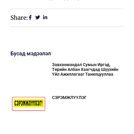
Share:
Бусад мэдээлэл
Завханмандал Сумын Иргэд,
Төрийн Албан Хаагчдад Шүүхийн
Үйл Ажиллагааг Танилцууллаа
СЭРЭМЖЛҮҮЛЭГ