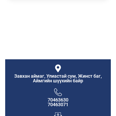
Завхан аймаг, Улиастай сум, Жинст баг,
Аймгийн шүүхийн байр
70463630
70463071