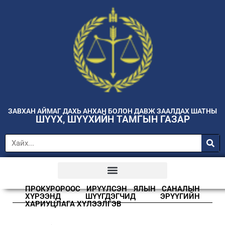
ЗАВХАН АЙМАГ ДАХЬ АНХАН БОЛОН ДАВЖ ЗААЛДАХ ШАТНЫ
ШҮҮХ, ШҮҮХИЙН ТАМГЫН ГАЗАР
ПРОКУРОРООС ИРҮҮЛСЭН ЯЛЫН САНАЛЫН
ХҮРЭЭНД ШҮҮГДЭГЧИД ЭРҮҮГИЙН
ХАРИУЦЛАГА ХҮЛЭЭЛГЭВ