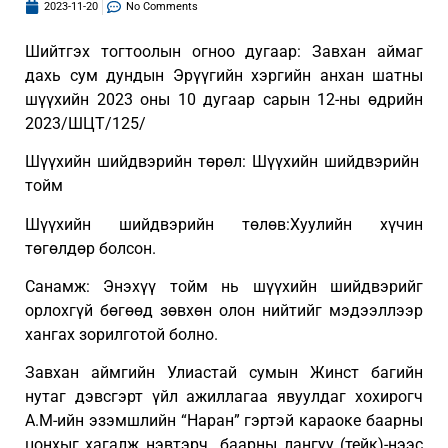
2023-11-20
No Comments
Шийтгэх тогтоолын огноо дугаар: Завхан аймаг
дахь сум дундын Эрүүгийн хэргийн анхан шатны
шүүхийн 2023 оны 10 дугаар сарын 12-ны өдрийн
2023/ШЦТ/125/
Шүүхийн шийдвэрийн төрөл: Шүүхийн шийдвэрийн
тойм
Шүүхийн шийдвэрийн төлөв:Хуулийн хүчин
төгөлдөр болсон.
Санамж: Энэхүү тойм нь шүүхийн шийдвэрийг
орлохгүй бөгөөд зөвхөн олон нийтийг мэдээллээр
хангах зорилготой болно.
Завхан аймгийн Улиастай сумын Жинст багийн
нутаг дэвсгэрт үйл ажиллагаа явуулдаг хохирогч
А.М-ийн эзэмшлийн “Наран” гэртэй караоке баарны
цонхыг хагалж нэвтэрч баарны лангуу (тейк)-нээс