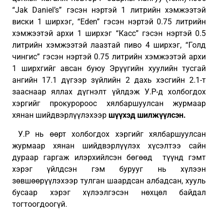
“Jak Daniel’s” гэсэн нэртэй 1 литрийн хэмжээтэй
виски 1 ширхэг, “Eden” гэсэн нэртэй 0.75 литрийн
хэмжээтэй архи 1 ширхэг “Касс” гэсэн нэртэй 0.5
литрийн хэмжээтэй лаазтай пиво 4 ширхэг, “Голд
чингис” гэсэн нэртэй 0.75 литрийн хэмжээтэй архи
1 ширхгийг авсан буюу Эрүүгийн хуулийн тусгай
ангийн 17.1 дүгээр зүйлийн 2 дахь хэсгийн 2.1-т
зааснаар яллах дүгнэлт үйлдэж У.Р-д холбогдох
хэргийг прокуророос хялбаршуулсан журмаар
хянан шийдвэрлүүлэхээр
шүүхэд шилжүүлсэн.
У.Р нь өөрт холбогдох хэргийг хялбаршуулсан
журмаар хянан шийдвэрлүүлэх хүсэлтээ сайн
дураар гаргаж илэрхийлсэн бөгөөд түүнд гэмт
хэрэг үйлдсэн гэм бурууг нь хүлээн
зөвшөөрүүлэхээр тулган шаардсан албадсан, хууль
бусаар хэрэг хүлээлгэсэн нөхцөл байдал
тогтоогдоогүй.