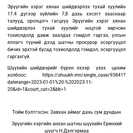
Эрүүгийн хэрэг хянан шийдвэрлэх тухай хуулийн
17.4 дүгээр зүйлийн 7,8 дахь хэсэгт зааснаар
талууд, оролцогч гагцхүү Эрүүгийн хэрэг хянан
шийдвэрлэх тухай хуулийг ноцтой зөрчсөн
тохиолдолд давж заалдах гомдол гаргах, улсын
яллагч түүний дээд шатны прокурор эсэргүүцэл
бичих эрхтэй бусад тохиолдолд гомдол, эсэргүүцэл
гаргахгүй.
Шүүхийн шийдвэрийг бүрэн эхээр үзэх цахим
холбоос: https://shuukh.mn/single_case/93841?
daterange=2023-01-01%20-%202023-11-
20&id=1&court_cat=2&bb=1
Тойм бэлтгэсэн: Завхан аймаг дахь сум дундын
Эрүүгийн хэргийн анхан шатны шүүхийн Ерөнхий
шүүгч Н.Дэлгэрмаа