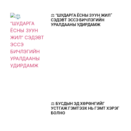
⚖️ “ШУДАРГА ЁСНЫ ЗУУН ЖИЛ”
СЭДЭВТ ЭССЭ БИЧЛЭГИЙН
УРАЛДААНЫ УДИРДАМЖ
⚖️ БУСДЫН ЭД ХӨРӨНГИЙГ
УСТГАЖ ГЭМТЭЭХ НЬ ГЭМТ ХЭРЭГ
БОЛНО