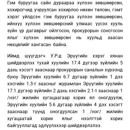
Гэм буруугаа сайн дураараа хүлээн зөвшөөрсөн,
хохирогчид учруулсан хохирлоо нөхөн төлсөн, гэмт
хэрэг үйлдсэн гэм буруугаа хүлээн зөвшөөрсөн,
ийнхүү хүлээн зөвшөөрсний улмаас үүсэх хууль
зүйн үр дагаврыг ойлгосон, прокурорын сонсгосон
ялыг хүлээн зөвшөөрсөн нь хуульд заасан
нөхцөлийг хангасан байна.
Иймд шүүгдэгч У.Р-д Эрүүгийн хэрэг хянан
шийдвэрлэх тухай хуулийн 17.4 дүгээр зүйлийн 5
дахь хэсэгт зааснаар прокурорын саналын хүрээнд
буюу Эрүүгийн хуулийн 6.7 дугаар зүйлийн 1 дэх
хэсгийн 1.3-т заасныг журамлан Эрүүгийн хуулийн
17.1 дүгээр зүйлийн 2 дахь хэсгийн 2.1-т зааснаар 1
/нэг/ жилийн хугацаагаар хорих ял оногдуулж,
Эрүүгийн хуулийн 5.6 дугаар зүйлийн 4 дэх хэсэгт
зааснаар түүнд оногдуулсан 1 /нэг/ жилийн
хугацаатай хорих ялыг нээлттэй хорих
байгууллагад эдлүүлэхээр шийдвэрлэлээ.