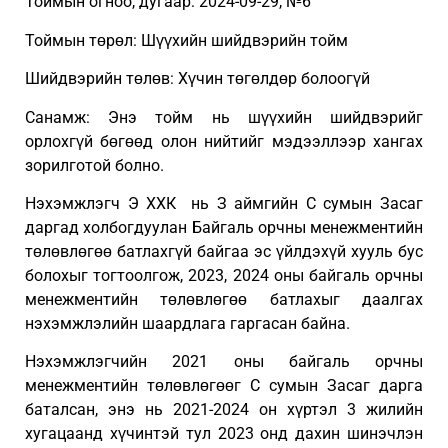
Тоймын огноо, дугаар: 2024-09-29, №6
Тоймын төрөл: Шүүхийн шийдвэрийн тойм
Шийдвэрийн төлөв: Хүчин төгөлдөр болоогүй
Санамж: Энэ тойм нь шүүхийн шийдвэрийг
орлохгүй бөгөөд олон нийтийг мэдээллээр хангах
зорилготой болно.
Нэхэмжлэгч Э ХХК нь З аймгийн С сумын Засаг
даргад холбогдуулан Байгаль орчны менежментийн
төлөвлөгөө батлахгүй байгаа эс үйлдэхүй хууль бус
болохыг тогтоолгож, 2023, 2024 оны байгаль орчны
менежментийн төлөвлөгөө батлахыг даалгах
нэхэмжлэлийн шаардлага гаргасан байна.
Нэхэмжлэгчийн 2021 оны байгаль орчны
менежментийн төлөвлөгөөг С сумын Засаг дарга
баталсан, энэ нь 2021-2024 он хүртэл 3 жилийн
хугацаанд хүчинтэй тул 2023 онд дахин шинэчлэн