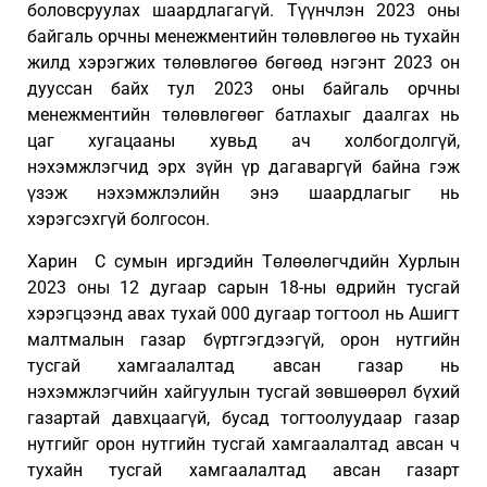
боловсруулах шаардлагагүй. Түүнчлэн 2023 оны
байгаль орчны менежментийн төлөвлөгөө нь тухайн
жилд хэрэгжих төлөвлөгөө бөгөөд нэгэнт 2023 он
дууссан байх тул 2023 оны байгаль орчны
менежментийн төлөвлөгөөг батлахыг даалгах нь
цаг хугацааны хувьд ач холбогдолгүй,
нэхэмжлэгчид эрх зүйн үр дагаваргүй байна гэж
үзэж нэхэмжлэлийн энэ шаардлагыг нь
хэрэгсэхгүй болгосон.
Харин С сумын иргэдийн Төлөөлөгчдийн Хурлын
2023 оны 12 дугаар сарын 18-ны өдрийн тусгай
хэрэгцээнд авах тухай 000 дугаар тогтоол нь Ашигт
малтмалын газар бүртгэгдээгүй, орон нутгийн
тусгай хамгаалалтад авсан газар нь
нэхэмжлэгчийн хайгуулын тусгай зөвшөөрөл бүхий
газартай давхцаагүй, бусад тогтоолуудаар газар
нутгийг орон нутгийн тусгай хамгаалалтад авсан ч
тухайн тусгай хамгаалалтад авсан газарт