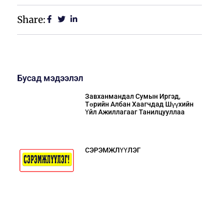
Share:
Бусад мэдээлэл
Завханмандал Сумын Иргэд,
Төрийн Албан Хаагчдад Шүүхийн
Үйл Ажиллагааг Танилцууллаа
СЭРЭМЖЛҮҮЛЭГ