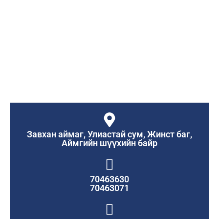
Завхан аймаг, Улиастай сум, Жинст баг,
Аймгийн шүүхийн байр
70463630
70463071