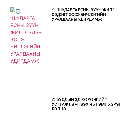
⚖️ “ШУДАРГА ЁСНЫ ЗУУН ЖИЛ”
СЭДЭВТ ЭССЭ БИЧЛЭГИЙН
УРАЛДААНЫ УДИРДАМЖ
⚖️ БУСДЫН ЭД ХӨРӨНГИЙГ
УСТГАЖ ГЭМТЭЭХ НЬ ГЭМТ ХЭРЭГ
БОЛНО