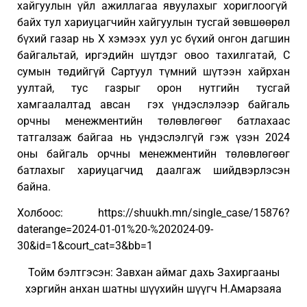
хайгуулын үйл ажиллагаа явуулахыг хориглоогүй
байх тул хариуцагчийн хайгуулын тусгай зөвшөөрөл
бүхий газар нь Х хэмээх уул ус бүхий онгон дагшин
байгальтай, иргэдийн шүтдэг овоо тахилгатай, С
сумын төдийгүй Сартуул түмний шүтээн хайрхан
уултай, тус газрыг орон нутгийн тусгай
хамгаалалтад авсан гэх үндэслэлээр байгаль
орчны менежментийн төлөвлөгөөг батлахаас
татгалзаж байгаа нь үндэслэлгүй гэж үзэн 2024
оны байгаль орчны менежментийн төлөвлөгөөг
батлахыг хариуцагчид даалгаж шийдвэрлэсэн
байна.
Холбоос: https://shuukh.mn/single_case/15876?
daterange=2024-01-01%20-%202024-09-
30&id=1&court_cat=3&bb=1
Тойм бэлтгэсэн: Завхан аймаг дахь Захиргааны
хэргийн анхан шатны шүүхийн шүүгч Н.Амарзаяа