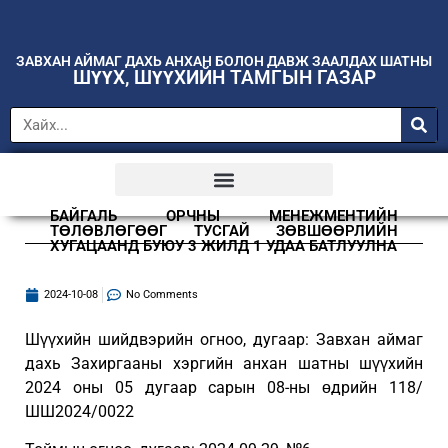
ЗАВХАН АЙМАГ ДАХЬ АНХАН БОЛОН ДАВЖ ЗААЛДАХ ШАТНЫ
ШҮҮХ, ШҮҮХИЙН ТАМГЫН ГАЗАР
БАЙГАЛЬ ОРЧНЫ МЕНЕЖМЕНТИЙН
ТӨЛӨВЛӨГӨӨГ ТУСГАЙ ЗӨВШӨӨРЛИЙН
ХУГАЦААНД БУЮУ 3 ЖИЛД 1 УДАА БАТЛУУЛНА
2024-10-08
No Comments
Шүүхийн шийдвэрийн огноо, дугаар: Завхан аймаг
дахь Захиргааны хэргийн анхан шатны шүүхийн
2024 оны 05 дугаар сарын 08-ны өдрийн 118/
ШШ2024/0022