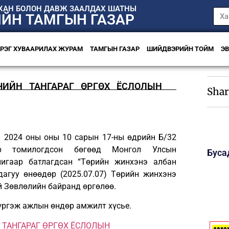
НХАН БОЛОН ДАВЖ ЗААЛДАХ ШАТНЫ
ИЙН ТАМГЫН ГАЗАР
ЭРЭГ ХУВААРИЛАХ ЖУРАМ
ТАМГЫН ГАЗАР
ШИЙДВЭРИЙН ТОЙМ
Э
ИЙН ТАНГАРАГ ӨРГӨХ ЁСЛОЛЫН
Shar
 2024 оны оны 10 сарын 17-ны өдрийн Б/32
ар томилогдсон бөгөөд Монгол Улсын
Буса
игаар батлагдсан “Төрийн жинхэнэ албан
дагуу өнөөдөр (2025.07.07) Төрийн жинхэнэ
й Зөвлөлийн байранд өргөлөө.
үргэж ажлын өндөр амжилт хүсье.