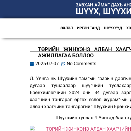
ЗАВХАН АЙМАГ ДАХЬ А
ШҮҮХ, ШҮҮХ
ЭХЛЭЛ
ИРГЭН ТАНД
ШҮҮХҮҮД
Х
ТӨРИЙН ЖИНХЭНЭ АЛБАН ХААГЧ
АЖИЛЛАГАА БОЛЛОО
2025-07-07
No Comments
Л. Уянга нь Шүүхийн тамгын газрын даргын
дугаар тушаалаар шүүгчийн туслаха
Ерөнхийлөгчийн 2024 оны 84 дүгээр зарл
хаагчийн тангараг өргөх ёслол журам”-ын 
албан хаагчийн тангарагийг Шүүхийн Ерөнхи
Шүүгчийн туслах Л.Уянгад баяр х