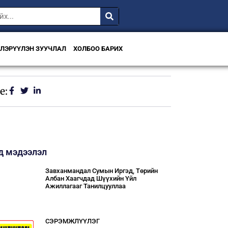
ВЛЭРҮҮЛЭН ЗУУЧЛАЛ
ХОЛБОО БАРИХ
e:
д мэдээлэл
Завханмандал Сумын Иргэд, Төрийн
Албан Хаагчдад Шүүхийн Үйл
Ажиллагааг Танилцууллаа
СЭРЭМЖЛҮҮЛЭГ