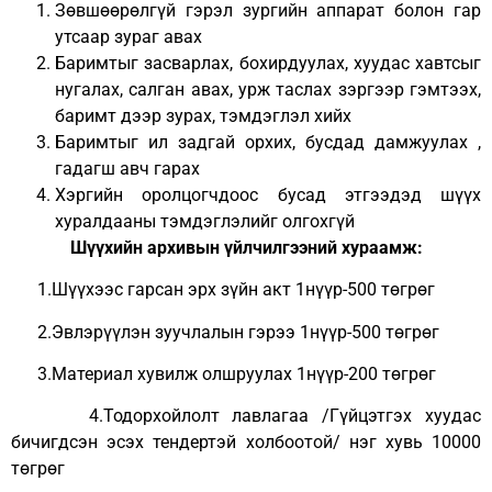
Зөвшөөрөлгүй гэрэл зургийн аппарат болон гар
утсаар зураг авах
Баримтыг засварлах, бохирдуулах, хуудас хавтсыг
нугалах, салган авах, урж таслах зэргээр гэмтээх,
баримт дээр зурах, тэмдэглэл хийх
Баримтыг ил задгай орхих, бусдад дамжуулах ,
гадагш авч гарах
Хэргийн оролцогчдоос бусад этгээдэд шүүх
хуралдааны тэмдэглэлийг олгохгүй
Шүүхийн архивын үйлчилгээний хураамж:
1.Шүүхээс гарсан эрх зүйн акт 1нүүр-500 төгрөг
2.Эвлэрүүлэн зуучлалын гэрээ 1нүүр-500 төгрөг
3.Материал хувилж олшруулах 1нүүр-200 төгрөг
4.Тодорхойлолт лавлагаа /Гүйцэтгэх хуудас
бичигдсэн эсэх тендертэй холбоотой/ нэг хувь 10000
төгрөг