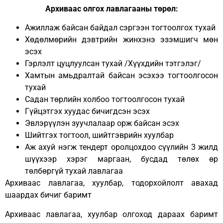
Архиваас олгох лавлагааны төрөл:
Ажиллаж байсан байдал сэргээн тогтоолгох тухай
Хөдөлмөрийн дэвтрийн жинхэнэ эзэмшигч мөн
эсэх
Гэрлэлт цуцлуулсан тухай /Хүүхдийн тэтгэлэг/
Хамтын амьдралтай байсан эсэхээ тогтоолгосон
тухай
Садан төрлийн холбоо тогтоолгосон тухай
Гүйцэтгэх хуудас бичигдсэн эсэх
Эвлэрүүлэн зуучлалаар орж байсан эсэх
Шийтгэх тогтоол, шийтгэврийн хуулбар
Аж ахуй нэгж тендерт оролцохдоо сүүлийн 3 жилд
шүүхээр хэрэг маргаан, бусдад төлөх өр
төлбөргүй тухай лавлагаа
Архиваас лавлагаа, хуулбар, тодорхойлолт авахад
шаардах бичиг баримт
Архиваас лавлагаа, хуулбар олгоход дараах баримт