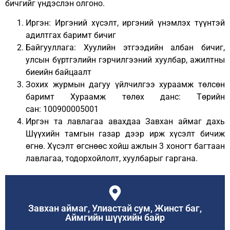
бичгийг үндэслэн олгоно.
Иргэн: Иргэний хүсэлт, иргэний үнэмлэх түүнтэй
адилтгах баримт бичиг
Байгууллага: Хуулийн этгээдийн албан бичиг,
улсын бүртгэлийн гэрчилгээний хуулбар, ажилтны
биеийн байцаалт
Зохих журмын дагуу үйлчилгээ хураамж төлсөн
баримт Хураамж төлөх данс: Төрийн
сан: 100900005001
Иргэн та лавлагаа авахдаа Завхан аймаг дахь
Шүүхийн тамгын газар дээр ирж хүсэлт бичиж
өгнө. Хүсэлт өгснөөс хойш ажлын 3 хоногт багтаан
лавлагаа, тодорхойлолт, хуулбарыг гаргана.
Завхан аймаг, Улиастай сум, Жинст баг,
Аймгийн шүүхийн байр