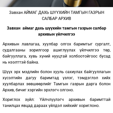
Завхан АЙМАГ ДАХЬ ШҮҮХИЙН ТАМГЫН ГАЗРЫН
САЛБАР АРХИВ
Завхан аймаг дахь шүүхийн тамгын газрын салбар
архивын үйлчилгээ
Архивын лавлагаа, хуулбар олгох баримтыг сургалт,
судалгааны зорилгоор ашиглуулах үйлчилгээ төр,
байгууллага, хувь хүний нууцтай холбоотойгоос бусад
нь нээлттэй байна.
Шүүх эрх мэдлийн болон хууль сахиулах байгууллагын
хүсэлтийн дагуу баримтад үзлэг, тэмдэглэл хийх
хуулбарлах зөвшөөрлийг Тамгын газрын дарга болон
Архив, бичиг хэргийн эрхлэгч олгоно.
Хориглох зүйл: Үйлчлүүлэгч архивын баримттай
танилцах явцад дараах үйлдэл хийхийг хориглоно.