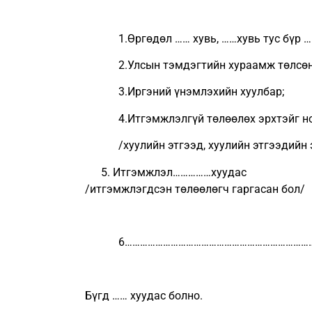
1.Өргөдөл …… хувь, ……хувь тус бүр ……
2.Улсын тэмдэгтийн хураамж төлсөн б
3.Иргэний үнэмлэхийн хуулбар;
4.Итгэмжлэлгүй төлөөлөх эрхтэйг но
/хуулийн этгээд, хуулийн этгээдийн эр
Итгэмжлэл……………хуудас
/итгэмжлэгдсэн төлөөлөгч гаргасан бол/
6……………………………………………………………………
Бүгд …… хуудас болно.