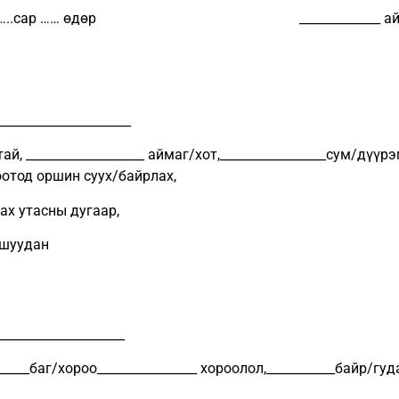
 он …..сар …… өдөр _____________ айма
_____________________
ай, ___________________ аймаг/хот,_________________сум/дүүрэг
оотод оршин суух/байрлах,
харилцах утасны дугаар,
 шуудан
____________________
______баг/хороо________________ хороолол,___________байр/г