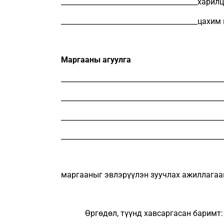
_______________________________________х
_______________________________________цахи
Маргааны агуулга
______________________________________________
______________________________________________
______________________________________________
______________________________________________
маргааныг эвлэрүүлэн зуучлах ажиллагаа
Өргөдөл, түүнд хавсаргасан баримт: