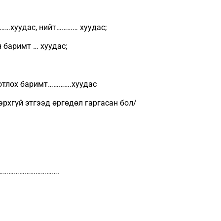
…хуудас, нийт………… хуудас;
аримт … хуудас;
тлох баримт………….хуудас
хгүй этгээд өргөдөл гаргасан бол/
……………………….