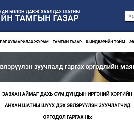
НХАН БОЛОН ДАВЖ ЗААЛДАХ ШАТНЫ
ИЙН ТАМГЫН ГАЗАР
ЭРЭГ ХУВААРИЛАХ ЖУРАМ
ТАМГЫН ГАЗАР
ШИЙДВЭРИЙН ТОЙМ
Э
влэрүүлэн зуучлалд гаргах өргөдлийн мая
ЗАВХАН АЙМАГ ДАХЬ СУМ ДУНДЫН ИРГЭНИЙ ХЭРГИЙН
АНХАН ШАТНЫ ШҮҮХ ДЭХ ЭВЛЭРҮҮЛЭН ЗУУЧЛАГЧИД
ӨРГӨДӨЛ ГАРГАХ НЬ: