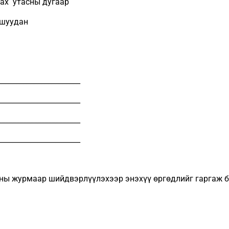
арилцах утасны дугаар
м шуудан
_______________________
_______________________
_______________________
_______________________
ны журмаар шийдвэрлүүлэхээр энэхүү өргөдлийг гаргаж б