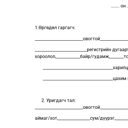
……..
1.Өргөдөл гаргагч:
________________________овогтой______________
__________________________регистрийн дугаарт
хороолол,____________байр/гудамж,_______т
___________________________________
___________________________________цахим
Уригдагч тал:
________________________овогтой______________
аймаг/хот,________________сум/дүүрэг,_____