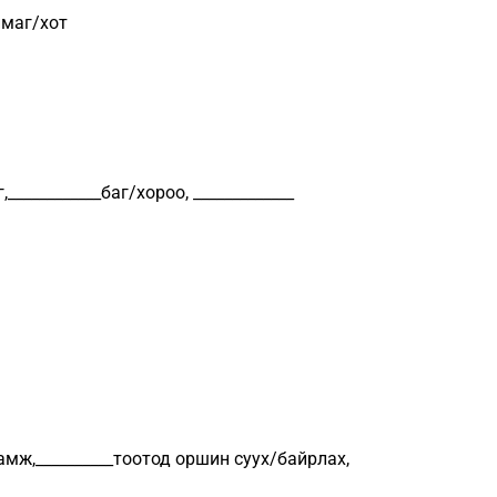
г/хот
,____________баг/хороо, _____________
удамж,__________тоотод оршин суух/байрлах,