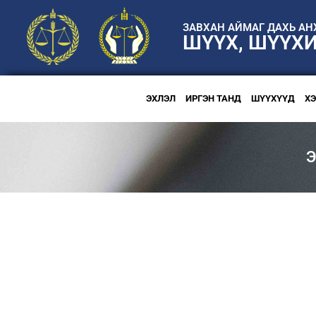
ЗАВХАН АЙМАГ ДАХЬ А
ШҮҮХ, ШҮҮХ
ЭХЛЭЛ
ИРГЭН ТАНД
ШҮҮХҮҮД
Х
Э