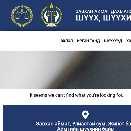
ЗАВХАН АЙМАГ ДАХЬ А
ШҮҮХ, ШҮҮХ
ЭХЛЭЛ
ИРГЭН ТАНД
ШҮҮХҮҮД
Х
It seems we can't find what you're looking for.
Завхан аймаг, Улиастай сум, Жинст ба
Аймгийн шүүхийн байр