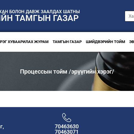
НХАН БОЛОН ДАВЖ ЗААЛДАХ ШАТНЫ
ИЙН ТАМГЫН ГАЗАР
ЭРЭГ ХУВААРИЛАХ ЖУРАМ
ТАМГЫН ГАЗАР
ШИЙДВЭРИЙН ТОЙМ
Э
Процессын тойм /эрүүгийн хэрэг/
г,
70463630
70463071