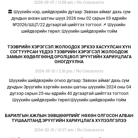
2026-05-07
11:58 am
No Comments
🏛️ Шүүхийн нэр, шийдвэрийн дугаар: Завхан аймаг дахь сум
дундын анхан шатны шүүх 2026 оны 02 сарын 03 өдрийн
№2026/ШЦТ/22 дугаартай шийтгэх тогтоол 📌 Шүүхийн
шийдвэрийн төрөл: Шүүхийн шийдвэрийн тойм
ТЭЭВРИЙН ХЭРЭГСЭЛ ЖОЛООДОХ ЭРХЭЭ ХАСУУЛСАН ХҮН
СОГТУУРСАН ҮЕДЭЭ ТЭЭВРИЙН ХЭРЭГСЭЛ ЖОЛООДОЖ
ЗАМЫН ХӨДӨЛГӨӨНД ОРОЛЦВОЛ ЭРҮҮГИЙН ХАРИУЦЛАГА
ОНОГДУУЛНА
2024-05-10
2:16 pm
No Comments
Шүүхийн шийдвэрийн огноо дугаар: Завхан аймаг дахь сум
дундын Эрүүгийн хэргийн анхан шатны шүүхийн 2024 оны 04
дүгээр сарын 25-ны өдрийн 40 дугаартай шийтгэх тогтоол
Шүүхийн шийдвэрийн төрөл:Шүүхийн шийдвэрийн тойм
БАРИЛГЫН АЖЛЫН ЗӨВШӨӨРЛИЙГ НӨХӨН ОЛГОСОН АЛБАН
ТУШААЛТАНД ЭРҮҮГИЙН ХАРИУЦЛАГА ХҮЛЭЭЛГЭЛЭЭ
2024-02-15
10:27 am
No Comments