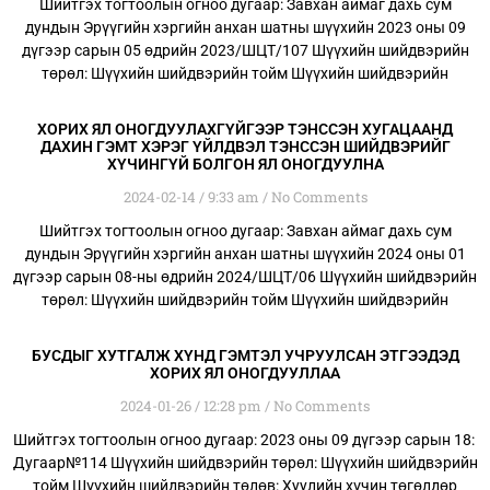
Шийтгэх тогтоолын огноо дугаар: Завхан аймаг дахь сум
дундын Эрүүгийн хэргийн анхан шатны шүүхийн 2023 оны 09
дүгээр сарын 05 өдрийн 2023/ШЦТ/107 Шүүхийн шийдвэрийн
төрөл: Шүүхийн шийдвэрийн тойм Шүүхийн шийдвэрийн
ХОРИХ ЯЛ ОНОГДУУЛАХГҮЙГЭЭР ТЭНССЭН ХУГАЦААНД
ДАХИН ГЭМТ ХЭРЭГ ҮЙЛДВЭЛ ТЭНССЭН ШИЙДВЭРИЙГ
ХҮЧИНГҮЙ БОЛГОН ЯЛ ОНОГДУУЛНА
2024-02-14
9:33 am
No Comments
Шийтгэх тогтоолын огноо дугаар: Завхан аймаг дахь сум
дундын Эрүүгийн хэргийн анхан шатны шүүхийн 2024 оны 01
дүгээр сарын 08-ны өдрийн 2024/ШЦТ/06 Шүүхийн шийдвэрийн
төрөл: Шүүхийн шийдвэрийн тойм Шүүхийн шийдвэрийн
БУСДЫГ ХУТГАЛЖ ХҮНД ГЭМТЭЛ УЧРУУЛСАН ЭТГЭЭДЭД
ХОРИХ ЯЛ ОНОГДУУЛЛАА
2024-01-26
12:28 pm
No Comments
Шийтгэх тогтоолын огноо дугаар: 2023 оны 09 дүгээр сарын 18:
Дугаар№114 Шүүхийн шийдвэрийн төрөл: Шүүхийн шийдвэрийн
тойм Шүүхийн шийдвэрийн төлөв: Хуулийн хүчин төгөлдөр