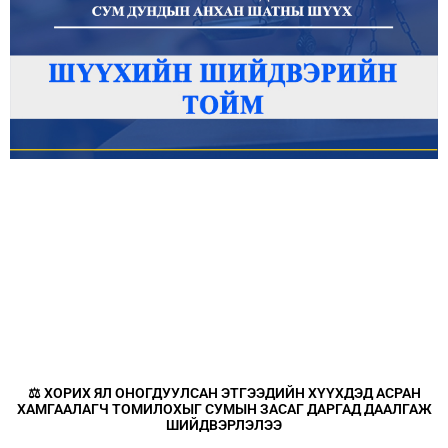
⚖️ ХОРИХ ЯЛ ОНОГДУУЛСАН ЭТГЭЭДИЙН ХҮҮХДЭД АСРАН
ХАМГААЛАГЧ ТОМИЛОХЫГ СУМЫН ЗАСАГ ДАРГАД ДААЛГАЖ
ШИЙДВЭРЛЭЛЭЭ