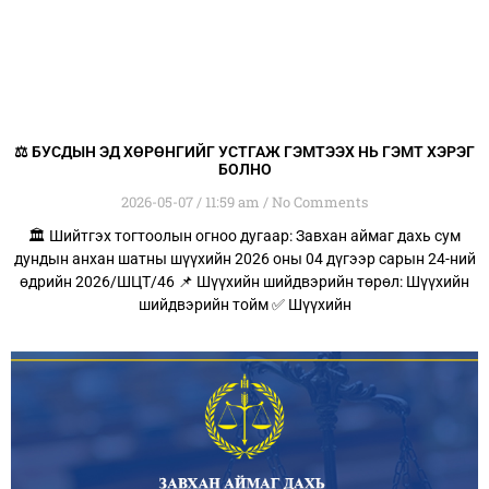
⚖️ БУСДЫН ЭД ХӨРӨНГИЙГ УСТГАЖ ГЭМТЭЭХ НЬ ГЭМТ ХЭРЭГ
БОЛНО
2026-05-07
11:59 am
No Comments
🏛️ Шийтгэх тогтоолын огноо дугаар: Завхан аймаг дахь сум
дундын анхан шатны шүүхийн 2026 оны 04 дүгээр сарын 24-ний
өдрийн 2026/ШЦТ/46 📌 Шүүхийн шийдвэрийн төрөл: Шүүхийн
шийдвэрийн тойм ✅ Шүүхийн