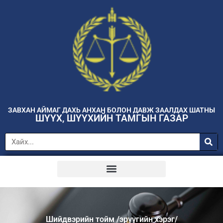
ЗАВХАН АЙМАГ ДАХЬ АНХАН БОЛОН ДАВЖ ЗААЛДАХ ШАТНЫ
ШҮҮХ, ШҮҮХИЙН ТАМГЫН ГАЗАР
Шийдвэрийн тойм /эрүүгийн хэрэг/