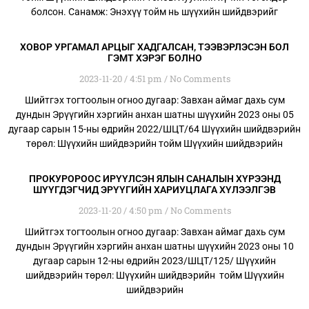
болсон. Санамж: Энэхүү тойм нь шүүхийн шийдвэрийг
ХОВОР УРГАМАЛ АРЦЫГ ХАДГАЛСАН, ТЭЭВЭРЛЭСЭН БОЛ
ГЭМТ ХЭРЭГ БОЛНО
2023-11-20
4:51 pm
No Comments
Шийтгэх тогтоолын огноо дугаар: Завхан аймаг дахь сум
дундын Эрүүгийн хэргийн анхан шатны шүүхийн 2023 оны 05
дугаар сарын 15-ны өдрийн 2022/ШЦТ/64 Шүүхийн шийдвэрийн
төрөл: Шүүхийн шийдвэрийн тойм Шүүхийн шийдвэрийн
ПРОКУРОРООС ИРҮҮЛСЭН ЯЛЫН САНАЛЫН ХҮРЭЭНД
ШҮҮГДЭГЧИД ЭРҮҮГИЙН ХАРИУЦЛАГА ХҮЛЭЭЛГЭВ
2023-11-20
4:50 pm
No Comments
Шийтгэх тогтоолын огноо дугаар: Завхан аймаг дахь сум
дундын Эрүүгийн хэргийн анхан шатны шүүхийн 2023 оны 10
дугаар сарын 12-ны өдрийн 2023/ШЦТ/125/ Шүүхийн
шийдвэрийн төрөл: Шүүхийн шийдвэрийн тойм Шүүхийн
шийдвэрийн