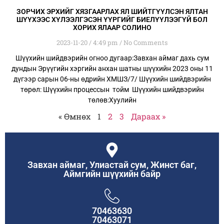
ЗОРЧИХ ЭРХИЙГ ХЯЗГААРЛАХ ЯЛ ШИЙТГҮҮЛСЭН ЯЛТАН
ШҮҮХЭЭС ХҮЛЭЭЛГЭСЭН ҮҮРГИЙГ БИЕЛҮҮЛЭЭГҮЙ БОЛ
ХОРИХ ЯЛААР СОЛИНО
2023-11-20
4:49 pm
No Comments
Шүүхийн шийдвэрийн огноо дугаар:Завхан аймаг дахь сум
дундын Эрүүгийн хэргийн анхан шатны шүүхийн 2023 оны 11
дүгээр сарын 06-ны өдрийн ХМШЗ/7/ Шүүхийн шийдвэрийн
төрөл: Шүүхийн процессын тойм Шүүхийн шийдвэрийн
төлөв:Хуулийн
« Өмнөх
1
2
3
Дараах »
Завхан аймаг, Улиастай сум, Жинст баг,
Аймгийн шүүхийн байр
70463630
70463071