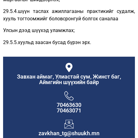
29.5.4.шүүн таслах ажиллагааны практикийг судалж,
хууль тогтоомжийг боловсронгуй болгох саналаа
Улсын дээд шүүхэд уламжлах;
29.5.5.хуульд заасан бусад бүрэн эрх.
Завхан аймаг, Улиастай сум, Жинст баг,
Аймгийн шүүхийн байр
70463630
70463071
zavkhan_tg@shuukh.mn