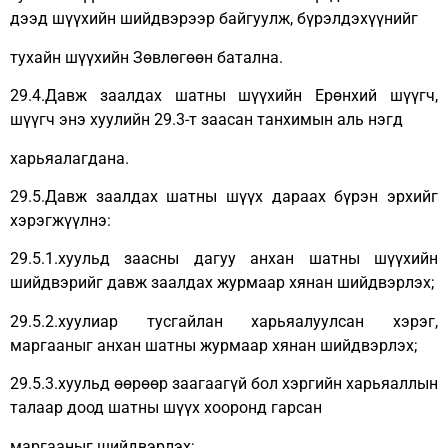
дээд шүүхийн шийдвэрээр байгуулж, бүрэлдэхүүнийг
тухайн шүүхийн Зөвлөгөөн батална.
29.4.Давж заалдах шатны шүүхийн Ерөнхий шүүгч,
шүүгч энэ хуулийн 29.3-т заасан танхимын аль нэгд
харьяалагдана.
29.5.Давж заалдах шатны шүүх дараах бүрэн эрхийг
хэрэгжүүлнэ:
29.5.1.хуульд заасны дагуу анхан шатны шүүхийн
шийдвэрийг давж заалдах журмаар хянан шийдвэрлэх;
29.5.2.хуулиар тусгайлан харьяалуулсан хэрэг,
маргааныг анхан шатны журмаар хянан шийдвэрлэх;
29.5.3.хуульд өөрөөр заагаагүй бол хэргийн харьяаллын
талаар доод шатны шүүх хооронд гарсан
маргааныг шийдвэрлэх;