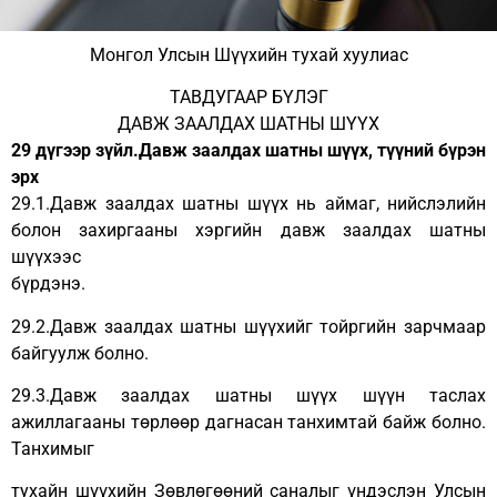
Монгол Улсын Шүүхийн тухай хуулиас
ТАВДУГААР БҮЛЭГ
ДАВЖ ЗААЛДАХ ШАТНЫ ШҮҮХ
29 дүгээр зүйл.Давж заалдах шатны шүүх, түүний бүрэн
эрх
29.1.Давж заалдах шатны шүүх нь аймаг, нийслэлийн
болон захиргааны хэргийн давж заалдах шатны
шүүхээс
бүрдэнэ.
29.2.Давж заалдах шатны шүүхийг тойргийн зарчмаар
байгуулж болно.
29.3.Давж заалдах шатны шүүх шүүн таслах
ажиллагааны төрлөөр дагнасан танхимтай байж болно.
Танхимыг
тухайн шүүхийн Зөвлөгөөний саналыг үндэслэн Улсын