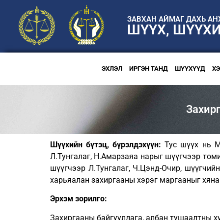
ЗАВХАН АЙМАГ ДАХЬ А
ШҮҮХ, ШҮҮХ
ЭХЛЭЛ
ИРГЭН ТАНД
ШҮҮХҮҮД
Х
Захир
Шүүхийн бүтэц, бүрэлдэхүүн:
Тус шүүх нь М
Л.Тунгалаг, Н.Амарзаяа нарыг шүүгчээр том
шүүгчээр Л.Тунгалаг, Ч.Цэнд-Очир, шүүгчи
харьяалан захиргааны хэрэг маргааныг хян
Эрхэм зорилго:
Захиргааны байгууллага, албан тушаалтны ху