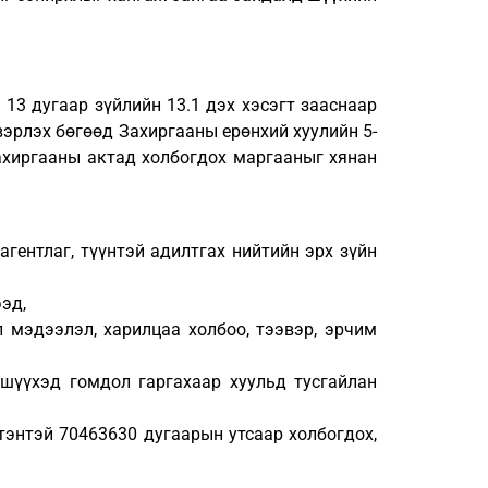
13 дугаар зүйлийн 13.1 дэх хэсэгт зааснаар
эрлэх бөгөөд Захиргааны ерөнхий хуулийн 5-
захиргааны актад холбогдох маргааныг хянан
гентлаг, түүнтэй адилтгах нийтийн эрх зүйн
эд,
л мэдээлэл, харилцаа холбоо, тээвэр, эрчим
шүүхэд гомдол гаргахаар хуульд тусгайлан
энтэй 70463630 дугаарын утсаар холбогдох,