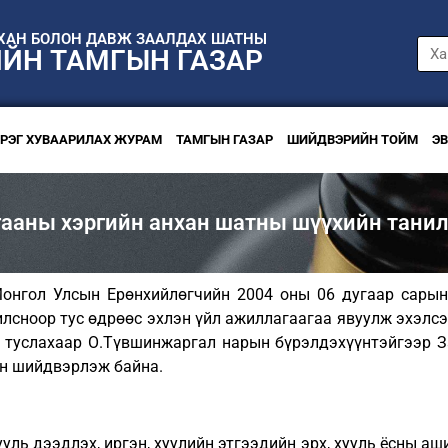
НХАН БОЛОН ДАВЖ ЗААЛДАХ ШАТНЫ
ИЙН ТАМГЫН ГАЗАР
ЭРЭГ ХУВААРИЛАХ ЖУРАМ
ТАМГЫН ГАЗАР
ШИЙДВЭРИЙН ТОЙМ
Э
гааны хэргийн анхан шатны шүүхийн танил
онгол Улсын Ерөнхийлөгчийн 2004 оны 06 дугаар сарын 
илсноор тус өдрөөс эхлэн үйл ажиллагаагаа явуулж эхэлсэ
йн туслахаар О.Түвшинжаргал нарын бүрэлдэхүүнтэйгээр З
ан шийдвэрлэж байна.
уль дээдлэх, иргэн, хуулийн этгээдийн эрх, хууль ёсны а