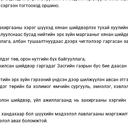
 сэргээн тогтооход оршино.
хиргааны хэрэг шүүхэд хянан шийдвэрлэх тухай хуулийн 
алуулснаас бусад нийтийн эрх зүйн маргааныг хянан шийдв
уллага, албан тушаалтнуудаас дээрх чиглэлээр гаргасан 
дэг төв, орон нутгийн бүх байгууллага,
илсан шийдвэр гаргадаг Засгийн газрын бус бие даасан а
йтийн эрх зүйн гэрээний үндсэн дээр шилжүүлэн авсан этгэ
дэг төрийн ба холимог өмчийн сургууль, эмнэлэг, хэвлэ
олон шийдвэр, үйл ажиллагаанд нь захиргааны хэргийн 
 хандахаар бол шүүхийн мэдээлэл лавлагааны мэргэжилт
ээлэл авах боломжтой.