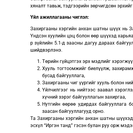
хяналт тавьж, тэдгээрийн зөрчигдсөн эрхийг
Үйл ажиллагааны чиглэл:
Захиргааны хэргийн анхан шатны шүүх нь За
Үндсэн хуулийн цэц болон өөр шүүхэд харья
р зүйлийн 5.1-д заасны дагуу дараах байгу
шийдвэрлэнэ.
Төрийн гүйцэтгэх эрх мэдлийг хэрэгжүүл
Хууль тогтоомжийг биелүүлж, захирамж
бусад байгууллага,
Захиргааны чиг үүргийг хууль болон ни
Үйлчилгээг нь нийтээс заавал хэрэглэ
хүчний зэрэг байгууллагын захиргаа,
Нутгийн өөрөө удирдах байгууллага б
заасан байгууллагууд орно.
Та Захиргааны хэргийн анхан шатны шүүхэд
эсхүл “Иргэн танд” гэсэн булан руу орж мэд