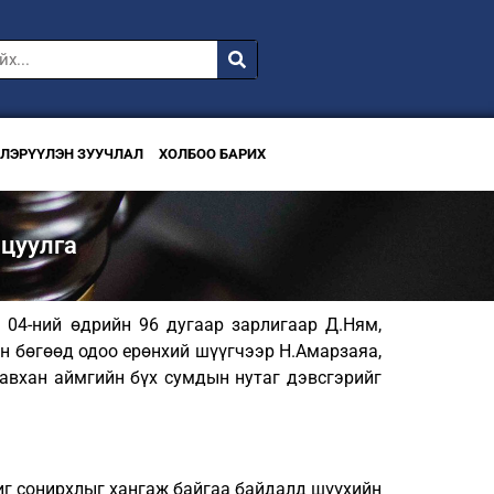
ВЛЭРҮҮЛЭН ЗУУЧЛАЛ
ХОЛБОО БАРИХ
цуулга
04-ний өдрийн 96 дугаар зарлигаар Д.Ням,
н бөгөөд одоо ерөнхий шүүгчээр Н.Амарзаяа,
авхан аймгийн бүх сумдын нутаг дэвсгэрийг
шиг сонирхлыг хангаж байгаа байдалд шүүхийн