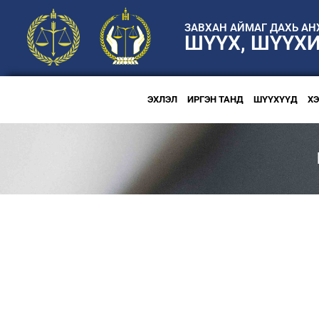
ЗАВХАН АЙМАГ ДАХЬ А
ШҮҮХ, ШҮҮХ
ЭХЛЭЛ
ИРГЭН ТАНД
ШҮҮХҮҮД
Х