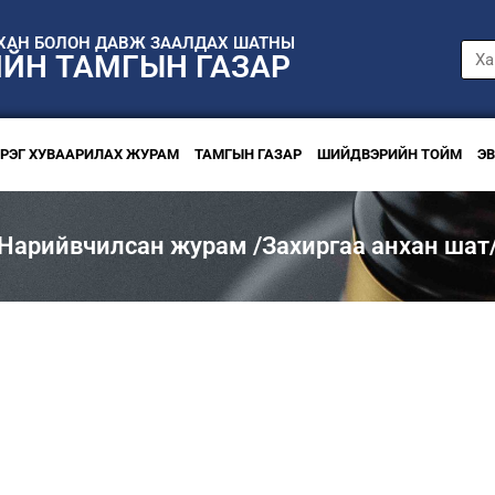
НХАН БОЛОН ДАВЖ ЗААЛДАХ ШАТНЫ
ИЙН ТАМГЫН ГАЗАР
ЭРЭГ ХУВААРИЛАХ ЖУРАМ
ТАМГЫН ГАЗАР
ШИЙДВЭРИЙН ТОЙМ
Э
Нарийвчилсан журам /Захиргаа анхан шат