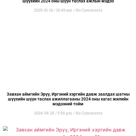
шүүхийн 2024 оны шүүн таслах ажлын мэдээ
2025-01-16
10:49 am
No Comments
Завхан аймгийн Эрүү, Иргэний хэргийн давж заалдах шатны
шүүхийн шүүн таслах ажиллагааны 2024 оны хагас жилийн
мэдээний тойм
2024-06-25
5:56 pm
No Comments