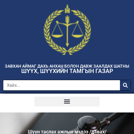
ЗАВХАН АЙМАГ ДАХЬ АНХАН БОЛОН ДАВЖ ЗААЛДАХ ШАТНЫ
ШҮҮХ, ШҮҮХИЙН ТАМГЫН ГАЗАР
Шүүн таслах ажлын мэдээ /давах/