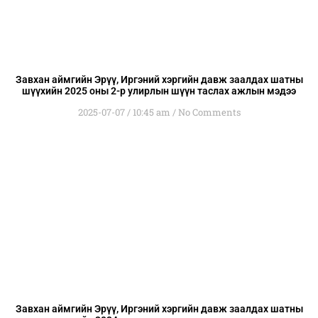
Завхан аймгийн Эрүү, Иргэний хэргийн давж заалдах шатны
шүүхийн 2025 оны 2-р улирлын шүүн таслах ажлын мэдээ
2025-07-07
10:45 am
No Comments
Завхан аймгийн Эрүү, Иргэний хэргийн давж заалдах шатны