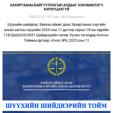
ЗАХИРГААНЫ БАЙГУУЛЛАГЫН АЛДААГ НЭХЭМЖЛЭГЧ
ХАРИУЦАХГҮЙ
2025-12-17
9:17 am
No Comments
Шүүхийн шийдвэр: Завхан аймаг дахь Захиргааны хэргийн
анхан шатны шүүхийн 2025 оны 11 дүгээр сарын 18-ны өдрийн
118/ШШ2025/0031 Шийдвэрийн төлөв: Хүчин төгөлдөр болсон.
Тоймын дугаар, огноо: №6, 2025 оны 11