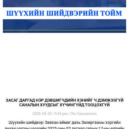
ЗАСАГ ДАРГАД НЭР ДЭВШИГЧДИЙН ХЭНИЙГ Ч ДЭМЖЭЭГҮЙ
САНАЛЫН ХУУДСЫГ ХҮЧИНГҮЙД ТООЦОХГҮЙ
2025-03-20
5:31 pm
No Comments
Шүүхийн шийдвэр: Завхан аймаг дахь Захиргааны хэргийн
анхан шатны шүүхийн 2025 оны 02 дугаар сарын 17-ны өдрийн