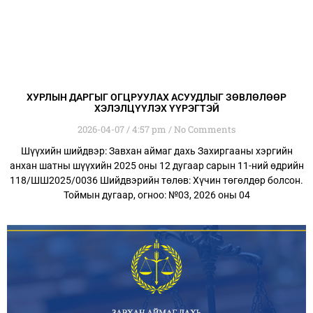
ХУРЛЫН ДАРГЫГ ОГЦРУУЛАХ АСУУДЛЫГ ЗӨВЛӨЛӨӨР
ХЭЛЭЛЦҮҮЛЭХ ҮҮРЭГТЭЙ
2026-04-07
4:57 pm
No Comments
Шүүхийн шийдвэр: Завхан аймаг дахь Захиргааны хэргийн
анхан шатны шүүхийн 2025 оны 12 дугаар сарын 11-ний өдрийн
118/ШШ2025/0036 Шийдвэрийн төлөв: Хүчин төгөлдөр болсон.
Тоймын дугаар, огноо: №03, 2026 оны 04