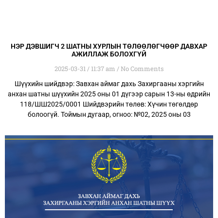
НЭР ДЭВШИГЧ 2 ШАТНЫ ХУРЛЫН ТӨЛӨӨЛӨГЧӨӨР ДАВХАР
АЖИЛЛАЖ БОЛОХГҮЙ
2025-03-31
11:37 am
No Comments
Шүүхийн шийдвэр: Завхан аймаг дахь Захиргааны хэргийн
анхан шатны шүүхийн 2025 оны 01 дүгээр сарын 13-ны өдрийн
118/ШШ2025/0001 Шийдвэрийн төлөв: Хүчин төгөлдөр
болоогүй. Тоймын дугаар, огноо: №02, 2025 оны 03