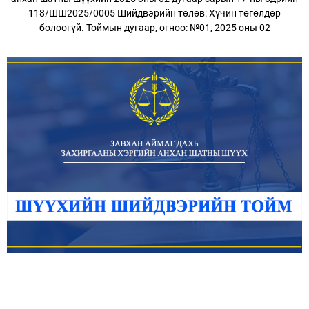
118/ШШ2025/0005 Шийдвэрийн төлөв: Хүчин төгөлдөр
болоогүй. Тоймын дугаар, огноо: №01, 2025 оны 02