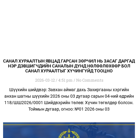
САНАЛ ХУРААЛТЫН ЯВЦАД ГАРСАН ЗӨРЧИЛ НЬ ЗАСАГ ДАРГАД
НЭР ДЭВШИГЧДИЙН САНАЛЫН ДҮНД НӨЛӨӨЛӨХӨӨР БОЛ
САНАЛ ХУРААЛТЫГ ХҮЧИНГҮЙД ТООЦНО
2026-03-12
4:51 pm
No Comments
Шүүхийн шийдвэр: Завхан аймаг дахь Захиргааны хэргийн
анхан шатны шүүхийн 2026 оны 03 дугаар сарын 04-ний өдрийн
118/ШШ2026/0001 Шийдвэрийн төлөв: Хүчин төгөлдөр болсон.
Тоймын дугаар, огноо: №01 2026 оны 03