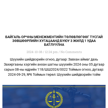
БАЙГАЛЬ ОРЧНЫ МЕНЕЖМЕНТИЙН ТӨЛӨВЛӨГӨӨГ ТУСГАЙ
ЗӨВШӨӨРЛИЙН ХУГАЦААНД БУЮУ 3 ЖИЛД 1 УДАА
БАТЛУУЛНА
2024-10-08
12:24 pm
No Comments
Шүүхийн шийдвэрийн огноо, дугаар: Завхан аймаг дахь
Захиргааны хэргийн анхан шатны шүүхийн 2024 оны 05 дугаар
сарын 08-ны өдрийн 118/ШШ2024/0022 Тоймын огноо, дугаар:
2024-09-29, №6 Тоймын төрөл: Шүүхийн шийдвэрийн тойм