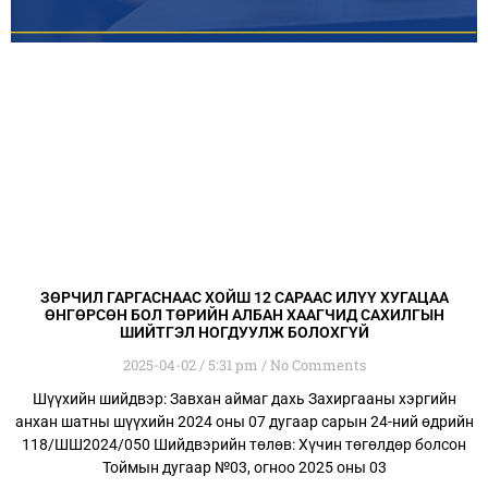
ЗӨРЧИЛ ГАРГАСНААС ХОЙШ 12 САРААС ИЛҮҮ ХУГАЦАА
ӨНГӨРСӨН БОЛ ТӨРИЙН АЛБАН ХААГЧИД САХИЛГЫН
ШИЙТГЭЛ НОГДУУЛЖ БОЛОХГҮЙ
2025-04-02
5:31 pm
No Comments
Шүүхийн шийдвэр: Завхан аймаг дахь Захиргааны хэргийн
анхан шатны шүүхийн 2024 оны 07 дугаар сарын 24-ний өдрийн
118/ШШ2024/050 Шийдвэрийн төлөв: Хүчин төгөлдөр болсон
Тоймын дугаар №03, огноо 2025 оны 03