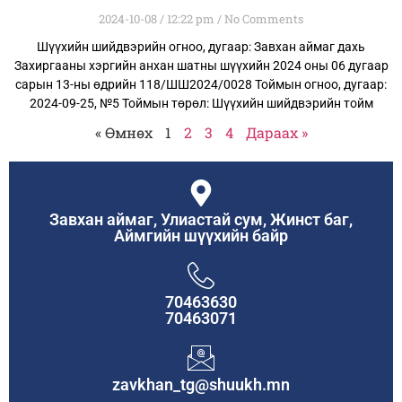
2024-10-08
12:22 pm
No Comments
Шүүхийн шийдвэрийн огноо, дугаар: Завхан аймаг дахь
Захиргааны хэргийн анхан шатны шүүхийн 2024 оны 06 дугаар
сарын 13-ны өдрийн 118/ШШ2024/0028 Тоймын огноо, дугаар:
2024-09-25, №5 Тоймын төрөл: Шүүхийн шийдвэрийн тойм
« Өмнөх
1
2
3
4
Дараах »
Завхан аймаг, Улиастай сум, Жинст баг,
Аймгийн шүүхийн байр
70463630
70463071
zavkhan_tg@shuukh.mn