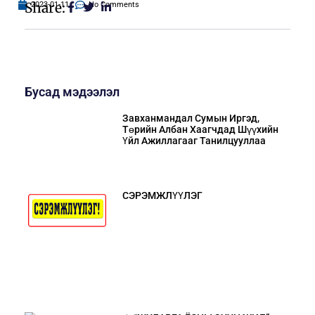
Share:
2023-01-11
No Comments
Бусад мэдээлэл
Завханмандал Сумын Иргэд,
Төрийн Албан Хаагчдад Шүүхийн
Үйл Ажиллагааг Танилцууллаа
СЭРЭМЖЛҮҮЛЭГ