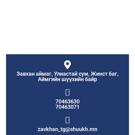
Завхан аймаг, Улиастай сум, Жинст баг,
Аймгийн шүүхийн байр
70463630
70463071
zavkhan_tg@shuukh.mn