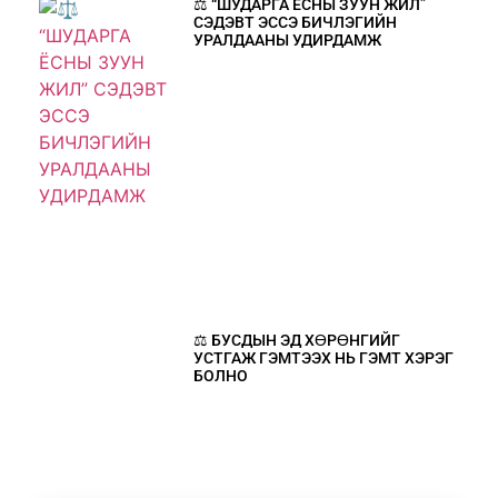
⚖️ “ШУДАРГА ЁСНЫ ЗУУН ЖИЛ”
СЭДЭВТ ЭССЭ БИЧЛЭГИЙН
УРАЛДААНЫ УДИРДАМЖ
⚖️ БУСДЫН ЭД ХӨРӨНГИЙГ
УСТГАЖ ГЭМТЭЭХ НЬ ГЭМТ ХЭРЭГ
БОЛНО