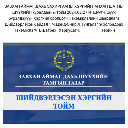
ЗАВХАН АЙМАГ ДАХЬ ЗАХИРГААНЫ ХЭРГИЙН АНХАН ШАТНЫ
ШҮҮХИЙН хуралдааны тойм 2024.02.27 № Шүүгч, шүүх
бүрэлдэхүүн Хэргийн оролцогч Нэхэмжлэлийн шаардлага
Шийдвэрлэсэн байдал 1 Ч.Цэнд-Очир Л.Тунгалаг Э.Золбадрах
Нэхэмжлэгч: Б.Батбөх Хариуцагч: Төрийн