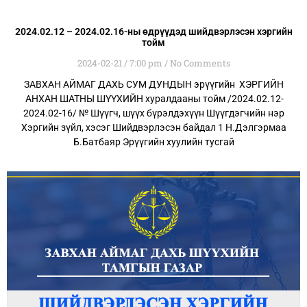
2024.02.12 – 2024.02.16-ны өдрүүдэд шийдвэрлэсэн хэргийн
тойм
2024-02-21
7:00 pm
No Comments
ЗАВХАН АЙМАГ ДАХЬ СУМ ДУНДЫН эрүүгийн ХЭРГИЙН
АНХАН ШАТНЫ ШҮҮХИЙН хуралдааны тойм /2024.02.12-
2024.02-16/ № Шүүгч, шүүх бүрэлдэхүүн Шүүгдэгчийн нэр
Хэргийн зүйл, хэсэг Шийдвэрлэсэн байдал 1 Н.Дэлгэрмаа
Б.Батбаяр Эрүүгийн хуулийн тусгай