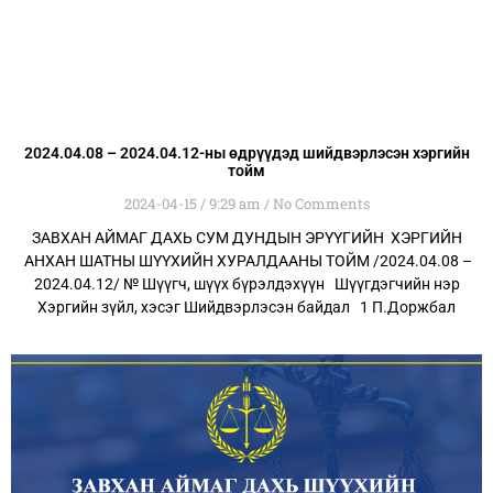
2024.04.08 – 2024.04.12-ны өдрүүдэд шийдвэрлэсэн хэргийн
тойм
2024-04-15
9:29 am
No Comments
ЗАВХАН АЙМАГ ДАХЬ СУМ ДУНДЫН ЭРҮҮГИЙН ХЭРГИЙН
АНХАН ШАТНЫ ШҮҮХИЙН ХУРАЛДААНЫ ТОЙМ /2024.04.08 –
2024.04.12/ № Шүүгч, шүүх бүрэлдэхүүн Шүүгдэгчийн нэр
Хэргийн зүйл, хэсэг Шийдвэрлэсэн байдал 1 П.Доржбал