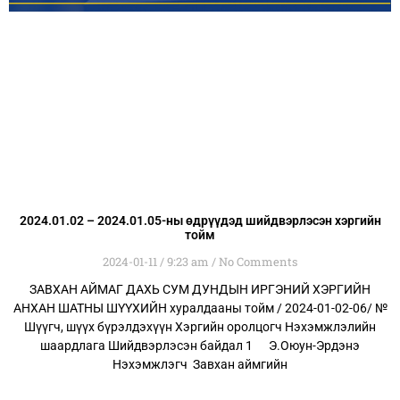
2024.01.02 – 2024.01.05-ны өдрүүдэд шийдвэрлэсэн хэргийн
тойм
2024-01-11
9:23 am
No Comments
ЗАВХАН АЙМАГ ДАХЬ СУМ ДУНДЫН ИРГЭНИЙ ХЭРГИЙН
АНХАН ШАТНЫ ШҮҮХИЙН хуралдааны тойм / 2024-01-02-06/ №
Шүүгч, шүүх бүрэлдэхүүн Хэргийн оролцогч Нэхэмжлэлийн
шаардлага Шийдвэрлэсэн байдал 1 Э.Оюун-Эрдэнэ
Нэхэмжлэгч Завхан аймгийн