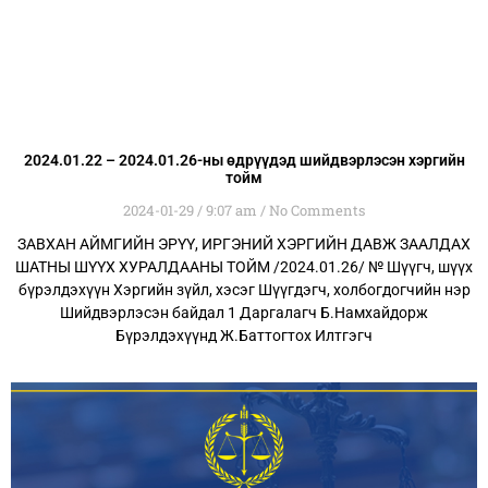
2024.01.22 – 2024.01.26-ны өдрүүдэд шийдвэрлэсэн хэргийн
тойм
2024-01-29
9:07 am
No Comments
ЗАВХАН АЙМГИЙН ЭРҮҮ, ИРГЭНИЙ ХЭРГИЙН ДАВЖ ЗААЛДАХ
ШАТНЫ ШҮҮХ ХУРАЛДААНЫ ТОЙМ /2024.01.26/ № Шүүгч, шүүх
бүрэлдэхүүн Хэргийн зүйл, хэсэг Шүүгдэгч, холбогдогчийн нэр
Шийдвэрлэсэн байдал 1 Даргалагч Б.Намхайдорж
Бүрэлдэхүүнд Ж.Баттогтох Илтгэгч