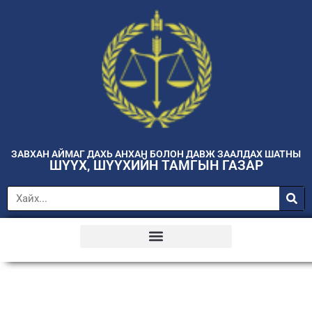
ЗАВХАН АЙМАГ ДАХЬ АНХАН БОЛОН ДАВЖ ЗААЛДАХ ШАТНЫ
ШҮҮХ, ШҮҮХИЙН ТАМГЫН ГАЗАР
Шийдвэрлэсэн хэргийн тойм