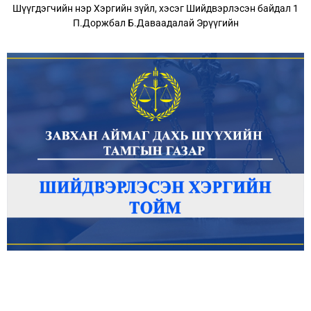
Шүүгдэгчийн нэр Хэргийн зүйл, хэсэг Шийдвэрлэсэн байдал 1
П.Доржбал Б.Даваадалай Эрүүгийн