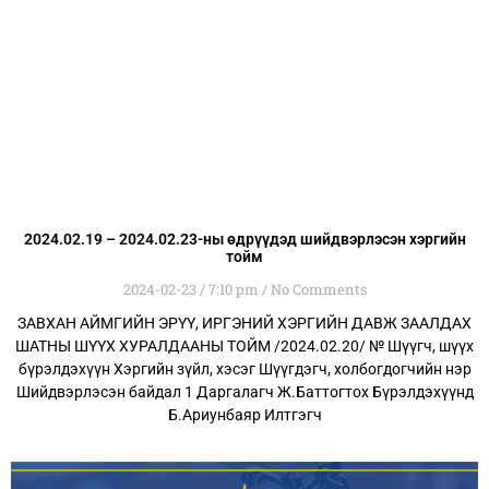
2024.02.19 – 2024.02.23-ны өдрүүдэд шийдвэрлэсэн хэргийн
тойм
2024-02-23
7:10 pm
No Comments
ЗАВХАН АЙМГИЙН ЭРҮҮ, ИРГЭНИЙ ХЭРГИЙН ДАВЖ ЗААЛДАХ
ШАТНЫ ШҮҮХ ХУРАЛДААНЫ ТОЙМ /2024.02.20/ № Шүүгч, шүүх
бүрэлдэхүүн Хэргийн зүйл, хэсэг Шүүгдэгч, холбогдогчийн нэр
Шийдвэрлэсэн байдал 1 Даргалагч Ж.Баттогтох Бүрэлдэхүүнд
Б.Ариунбаяр Илтгэгч