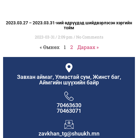
2023.03.27 – 2023.03.31-ний өдрүүдэд шийдвэрлэсэн хэргийн
тойм
2023-03-31
2:09 pm
No Comments
« Өмнөх
1
2
Дараах »
Завхан аймаг, Улиастай сум, Жинст баг,
Аймгийн шүүхийн байр
70463630
70463071
zavkhan_tg@shuukh.mn