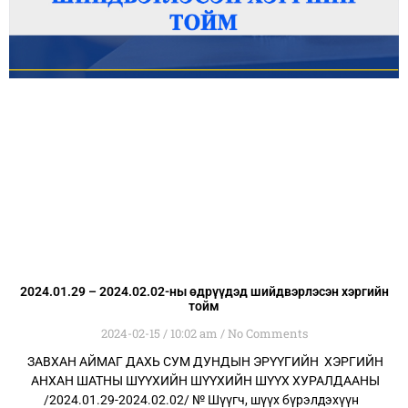
2024.01.29 – 2024.02.02-ны өдрүүдэд шийдвэрлэсэн хэргийн
тойм
2024-02-15
10:02 am
No Comments
ЗАВХАН АЙМАГ ДАХЬ СУМ ДУНДЫН ЭРҮҮГИЙН ХЭРГИЙН
АНХАН ШАТНЫ ШҮҮХИЙН ШҮҮХИЙН ШҮҮХ ХУРАЛДААНЫ
/2024.01.29-2024.02.02/ № Шүүгч, шүүх бүрэлдэхүүн