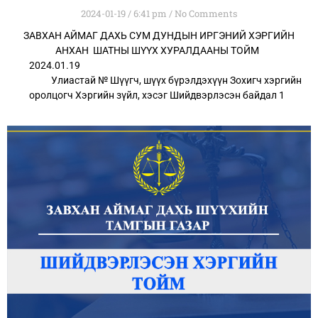
2024-01-19
6:41 pm
No Comments
ЗАВХАН АЙМАГ ДАХЬ СУМ ДУНДЫН ИРГЭНИЙ ХЭРГИЙН
АНХАН ШАТНЫ ШҮҮХ ХУРАЛДААНЫ ТОЙМ
2024.01.19
Улиастай № Шүүгч, шүүх бүрэлдэхүүн Зохигч хэргийн
оролцогч Хэргийн зүйл, хэсэг Шийдвэрлэсэн байдал 1