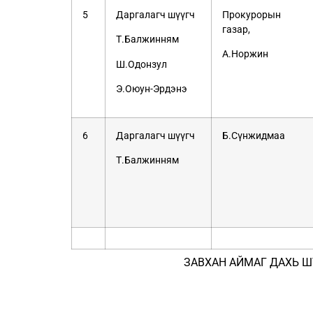
5
Даргалагч шүүгч
Прокурорын
газар,
Т.Балжинням
А.Норжин
Ш.Одонзул
Э.Оюун-Эрдэнэ
6
Даргалагч шүүгч
Б.Сүнжидмаа
Т.Балжинням
ЗАВХАН АЙМАГ ДАХЬ Ш