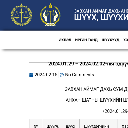
ЗАВХАН АЙМАГ ДАХЬ А
ШҮҮХ, ШҮҮХ
ЭХЛЭЛ
ИРГЭН ТАНД
ШҮҮХҮҮД
Х
2024.01.29 – 2024.02.02-ны өдр
2024-02-15
No Comments
ЗАВХАН АЙМАГ ДАХЬ СУМ 
АНХАН ШАТНЫ ШҮҮХИЙН Ш
/2024.01.29
№
Шүүгч, шүүх
Шүүгдэгчийн
Хэ