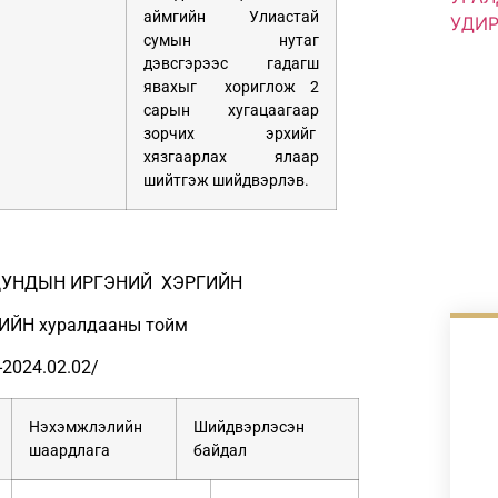
аймгийн Улиастай
сумын нутаг
дэвсгэрээс гадагш
явахыг хориглож 2
сарын хугацаагаар
зорчих эрхийг
хязгаарлах ялаар
шийтгэж шийдвэрлэв.
ДУНДЫН ИРГЭНИЙ ХЭРГИЙН
ЙН хуралдааны тойм
-2024.02.02/
Нэхэмжлэлийн
Шийдвэрлэсэн
шаардлага
байдал