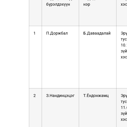
бүрэлдэхүүн
нэр
хэс
1
П.Доржбал
Б.Даваадалай
Эр
ту
10
зү
хэс
2
З.Нандинцэцэг
Т.Ёндонжамц
Эр
ту
11
зү
хэс