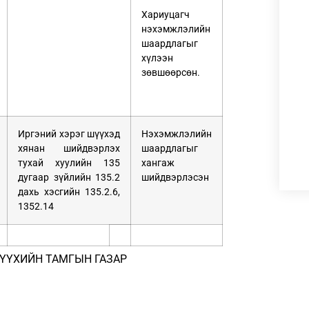
Хариуцагч
нэхэмжлэлийн
шаардлагыг
хүлээн
зөвшөөрсөн.
Иргэний хэрэг шүүхэд
Нэхэмжлэлийн
хянан шийдвэрлэх
шаардлагыг
тухай хуулийн 135
хангаж
дугаар зүйлийн 135.2
шийдвэрлэсэн
дахь хэсгийн 135.2.6,
1352.14
ҮҮХИЙН ТАМГЫН ГАЗАР