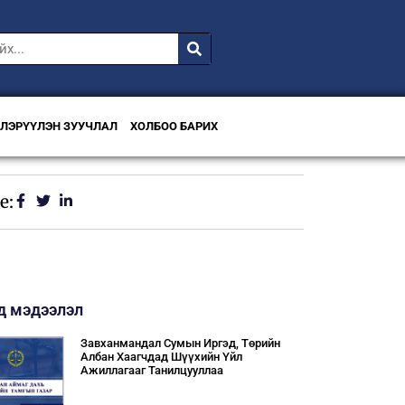
ВЛЭРҮҮЛЭН ЗУУЧЛАЛ
ХОЛБОО БАРИХ
e:
д мэдээлэл
Завханмандал Сумын Иргэд, Төрийн
Албан Хаагчдад Шүүхийн Үйл
Ажиллагааг Танилцууллаа