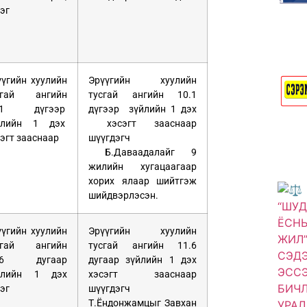
эг
үүгийн хуулийн
Эрүүгийн хуулийн
сгай ангийн
тусгай ангийн 10.1
.1 дүгээр
дүгээр зүйлийн 1 дэх
йлийн 1 дэх
хэсэгт зааснаар
эгт зааснаар
шүүгдэгч
Б.Даваадалайг 9
жилийн хугацаагаар
хорих ялаар шийтгэж
шийдвэрлэсэн.
үүгийн хуулийн
Эрүүгийн хуулийн
сгай ангийн
тусгай ангийн 11.6
.6 дугаар
дугаар зүйлийн 1 дэх
йлийн 1 дэх
хэсэгт зааснаар
эг
шүүгдэгч
Т.Ёндонжамцыг Завхан