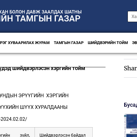
НХАН БОЛОН ДАВЖ ЗААЛДАХ ШАТНЫ
ИЙН ТАМГЫН ГАЗАР
ЭРЭГ ХУВААРИЛАХ ЖУРАМ
ТАМГЫН ГАЗАР
ШИЙДВЭРИЙН ТОЙМ
Э
Shar
үүдэд шийдвэрлэсэн хэргийн тойм
ДУНДЫН ЭРҮҮГИЙН ХЭРГИЙН
Буса
ҮҮХИЙН ШҮҮХ ХУРАЛДААНЫ
-2024.02.02/
ргийн зүйл,
Шийдвэрлэсэн байдал