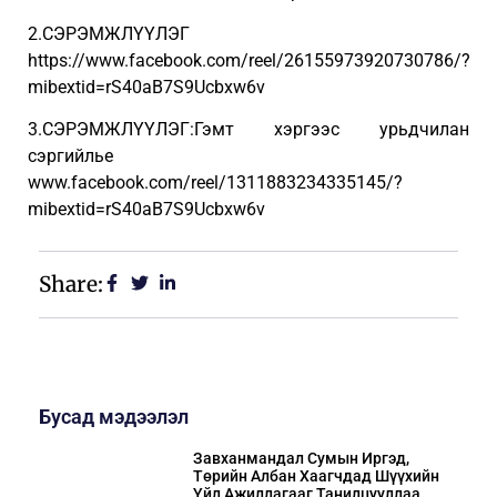
2.СЭРЭМЖЛҮҮЛЭГ
https://www.facebook.com/reel/26155973920730786/?
mibextid=rS40aB7S9Ucbxw6v
3.СЭРЭМЖЛҮҮЛЭГ:Гэмт хэргээс урьдчилан
сэргийлье
www.facebook.com/reel/1311883234335145/?
mibextid=rS40aB7S9Ucbxw6v
Share:
Бусад мэдээлэл
Завханмандал Сумын Иргэд,
Төрийн Албан Хаагчдад Шүүхийн
Үйл Ажиллагааг Танилцууллаа