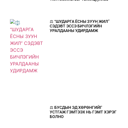
⚖️ “ШУДАРГА ЁСНЫ ЗУУН ЖИЛ”
СЭДЭВТ ЭССЭ БИЧЛЭГИЙН
УРАЛДААНЫ УДИРДАМЖ
⚖️ БУСДЫН ЭД ХӨРӨНГИЙГ
УСТГАЖ ГЭМТЭЭХ НЬ ГЭМТ ХЭРЭГ
БОЛНО