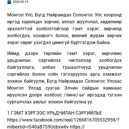
2026-05-19
Монгол Улс, Бүгд Найрамдах Солонгос Улс хооронд
иргэд харилцан зорчих, аялал жуулчлал, хөдөлмөр
эрхлэлттэй холбоотойгоор гэмт хэрэг, зөрчилд
холбогдох, хохирогч болох, визний журам зөрчих
зэрэг сөрөг үзэгдэл цөөнгүй бүртгэгдэж байна.
Иймд дээрх төрлийн гэмт хэрэг, зөрчлөөс
урьдчилан сэргийлэх чиглэлээр холбогдох
байгууллага, албан тушаалтнууд урьдчилан
сэргийлэх болон соён гэгээрүүлэх арга хэмжээг
зохион байгуулж, Бүгд Найрамдах Солонгос Улсаас
Монгол Улсад суугаа Элчин сайдын яамнаас
ирүүлсэн доорх холбоос /линк/-ыг иргэдэд түгээн
сурталчлах ажлыг зохион байгуулна уу.
1.ГЭМТ ХЭРГЭЭС УРЬДЧИЛАН СЭРГИЙЛЬЕ
https://www.facebook.com/reel/1266816705532959/?
mibextid=rS40aB7S9Ucbxw6v https://