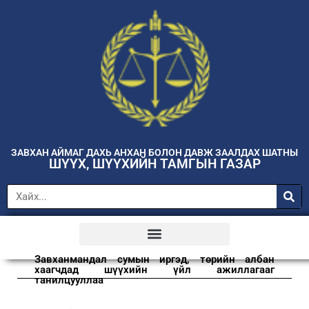
ЗАВХАН АЙМАГ ДАХЬ АНХАН БОЛОН ДАВЖ ЗААЛДАХ ШАТНЫ
ШҮҮХ, ШҮҮХИЙН ТАМГЫН ГАЗАР
Завханмандал сумын иргэд, төрийн албан
хаагчдад шүүхийн үйл ажиллагааг
танилцууллаа