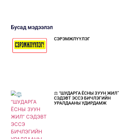
Бусад мэдээлэл
СЭРЭМЖЛҮҮЛЭГ
⚖️ “ШУДАРГА ЁСНЫ ЗУУН ЖИЛ”
СЭДЭВТ ЭССЭ БИЧЛЭГИЙН
УРАЛДААНЫ УДИРДАМЖ