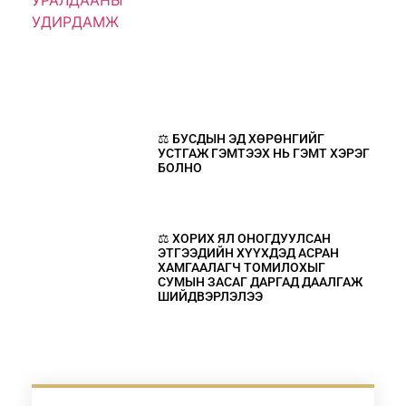
⚖️ БУСДЫН ЭД ХӨРӨНГИЙГ
УСТГАЖ ГЭМТЭЭХ НЬ ГЭМТ ХЭРЭГ
БОЛНО
⚖️ ХОРИХ ЯЛ ОНОГДУУЛСАН
ЭТГЭЭДИЙН ХҮҮХДЭД АСРАН
ХАМГААЛАГЧ ТОМИЛОХЫГ
СУМЫН ЗАСАГ ДАРГАД ДААЛГАЖ
ШИЙДВЭРЛЭЛЭЭ