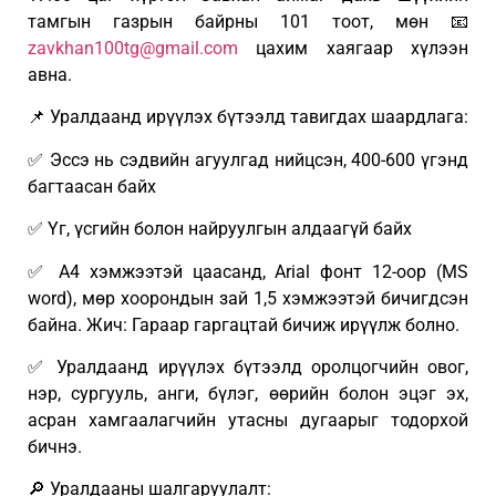
тамгын газрын байрны 101 тоот, мөн 📧
zavkhan100tg@gmail.com
цахим хаягаар хүлээн
авна.
📌 Уралдаанд ирүүлэх бүтээлд тавигдах шаардлага:
✅ Эссэ нь сэдвийн агуулгад нийцсэн, 400-600 үгэнд
багтаасан байх
✅ Үг, үсгийн болон найруулгын алдаагүй байх
✅ А4 хэмжээтэй цаасанд, Arial фонт 12-оор (MS
word), мөр хоорондын зай 1,5 хэмжээтэй бичигдсэн
байна. Жич: Гараар гаргацтай бичиж ирүүлж болно.
✅ Уралдаанд ирүүлэх бүтээлд оролцогчийн овог,
нэр, сургууль, анги, бүлэг, өөрийн болон эцэг эх,
асран хамгаалагчийн утасны дугаарыг тодорхой
бичнэ.
🔎 Уралдааны шалгаруулалт: