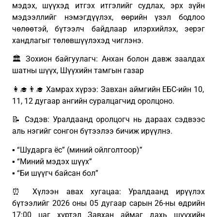
мэдэх, шүүхэд итгэх итгэлийг судлах, эрх зүйн
мэдээллийг нэмэгдүүлэх, өөрийн үзэл бодлоо
чөлөөтэй, бүтээлч байдлаар илэрхийлэх, эерэг
хандлагыг төлөвшүүлэхэд чиглэнэ.
🏛️ Зохион байгуулагч: Анхан болон давж заалдах
шатны шүүх, Шүүхийн тамгын газар
👩‍🎓👨‍🎓 Хамрах хүрээ: Завхан аймгийн ЕБС-ийн 10,
11, 12 дугаар ангийн суралцагчид оролцоно.
📝 Сэдэв: Уралдаанд оролцогч нь дараах сэдвээс
аль нэгийг сонгон бүтээлээ бичиж ирүүлнэ.
▪️ “Шударга ёс” (миний ойлголтоор)”
▪️ “Миний мэдэх шүүх”
▪️ “Би шүүгч байсан бол”
⏰ Хүлээн авах хугацаа: Уралдаанд ирүүлэх
бүтээлийг 2026 оны 05 дугаар сарын 26-ны өдрийн
17:00 цаг хүртэл Завхан аймаг дахь шүүхийн