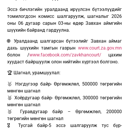
Эссэ бичлэгийн уралдаанд ирүүлсэн бүтээлүүдийг
томилогдсон комисс шалгаруулж, шагналыг 2026
оны 06 дугаар сарын 03-ны өдөр Завхан аймгийн
шүүхийн байранд гардуулна.
🌐 Уралдаанд шалгарсан бүтээлийг Завхан аймаг
дахь шүүхийн тамгын газрын
www.court.za.gov.mn
болон /
www.facebook.com/zavkhancourt/
цахим
хуудаст байршуулж олон нийтийн хүртээл болгоно.
🏆 Шагнал, урамшуулал:
🥇 Нэгдүгээр байр- Өргөмжлөл, 500000 төгрөгийн
мөнгөн шагнал
🥈 Хоёрдугаар байр- Өргөмжлөл, 300000 төгрөгийн
мөнгөн шагнал
🥉 Гуравдугаар байр – Өргөмжлөл, 200000
төгрөгийн мөнгөн шагнал
🎖️ Тусгай байр-5 эссэ шалгаруулж тус бүр-