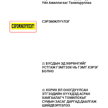
Үйл Ажиллагааг Танилцууллаа
СЭРЭМЖЛҮҮЛЭГ
⚖️ БУСДЫН ЭД ХӨРӨНГИЙГ
УСТГАЖ ГЭМТЭЭХ НЬ ГЭМТ ХЭРЭГ
БОЛНО
⚖️ ХОРИХ ЯЛ ОНОГДУУЛСАН
ЭТГЭЭДИЙН ХҮҮХДЭД АСРАН
ХАМГААЛАГЧ ТОМИЛОХЫГ
СУМЫН ЗАСАГ ДАРГАД ДААЛГАЖ
ШИЙДВЭРЛЭЛЭЭ