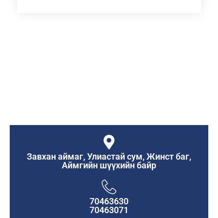
Завхан аймаг, Улиастай сум, Жинст баг,
Аймгийн шүүхийн байр
70463630
70463071