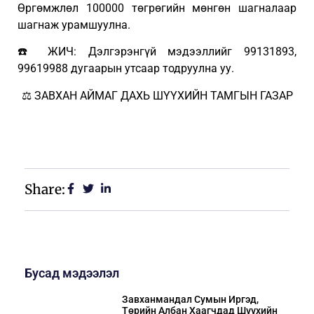
Өргөмжлөл 100000 төгрөгийн мөнгөн шагналаар
шагнаж урамшуулна.
☎️ ЖИЧ: Дэлгэрэнгүй мэдээллийг 99131893,
99619988 дугаарын утсаар тодруулна уу.
⚖️ ЗАВХАН АЙМАГ ДАХЬ ШҮҮХИЙН ТАМГЫН ГАЗАР
Share:
Бусад мэдээлэл
Завханмандал Сумын Иргэд,
Төрийн Албан Хаагчдад Шүүхийн