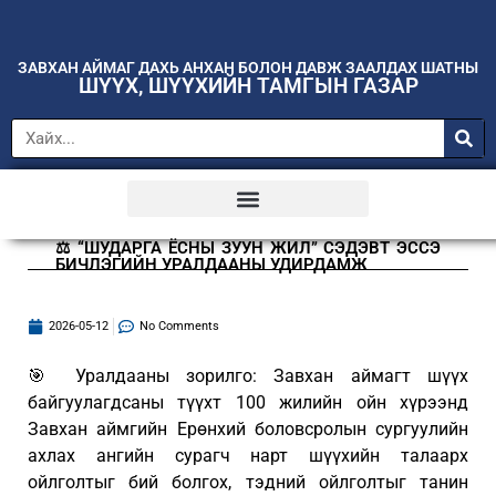
ЗАВХАН АЙМАГ ДАХЬ АНХАН БОЛОН ДАВЖ ЗААЛДАХ ШАТНЫ
ШҮҮХ, ШҮҮХИЙН ТАМГЫН ГАЗАР
⚖️ “ШУДАРГА ЁСНЫ ЗУУН ЖИЛ” СЭДЭВТ ЭССЭ
БИЧЛЭГИЙН УРАЛДААНЫ УДИРДАМЖ
2026-05-12
No Comments
🎯 Уралдааны зорилго: Завхан аймагт шүүх
байгуулагдсаны түүхт 100 жилийн ойн хүрээнд
Завхан аймгийн Ерөнхий боловсролын сургуулийн
ахлах ангийн сурагч нарт шүүхийн талаарх
ойлголтыг бий болгох, тэдний ойлголтыг танин