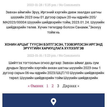
2023-01-28
5:25 pm
No Comments
Завхан аймгийн Эрүү, Иргэний хэргийн давж заалдах шатны
шүүхийн 2023 оны 01 дүгээр сарын 20-ны өдрийн 205/
МА2023/00004 Шүүхийн шийдвэрийн тойм, 2023.01.24. Шүүхийн
шийдвэрийн төлөв. Хүчин төгөлдөр болсон Санамж.”Энэхүү
тойм нь
ХОНИН АРЦЫГ ТҮҮСЭН БЭЛТГЭСЭН, ТЭЭВЭРЛЭСЭН ИРГЭНД
ЭРҮҮГИЙН ХАРИУЦЛАГА ХҮЛЭЭЛГЭВ
2023-01-16
5:23 pm
No Comments
Шийтгэх тогтоолын огноо дугаар: Завхан аймаг дахь сум
дундын Эрүүгийн хэргийн анхан шатны шүүхийн 2023 оны 1
дүгээр сарын 06-ны өдрийн 2023/ШЦТ/10 Шүүхийн шийдвэрийн
төрөл: Шүүхийн шийдвэрийн тойм Шүүхийн шийдвэрийн
« Өмнөх
1
2
3
Дараах »