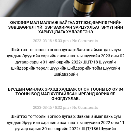
ХӨЛСӨӨР МАЛ МАЛЛАЖ БАЙГАА ЭТГЭЭД ӨМЧЛӨГЧИЙН
ЗӨВШӨӨРӨЛГҮЙГЭЭР ЗАХИРАН ЗАРЦУУЛБАЛ ЭРҮҮГИЙН
ХАРИУЦЛАГА ХҮЛЭЭЛГЭНЭ
2023-03-16
5:33 pm
No Comments
Шийтгэх тогтоолын огноо дугаар: Завхан аймаг дахь сум
дундын Эрүүгийн хэргийн анхан шатны шүүхийн 2023 оны 02
дугаар сарын 01-ний өдрийн 2022/ШЦТ/18 Шүүхийн
шийдвэрийн төрөл: Шүүхийн шийдвэрийн тойм Шүүхийн
шийдвэрийн
БУСДЫН ӨМЧЛӨХ ЭРХЭД ХАЛДАЖ ОЛОН ТООНЫ БУЮУ 34
ТООНЫ БОД МАЛ ХУЛГАЙЛСАН ИРГЭНД ХОРИХ ЯЛ
ОНОГДУУЛАВ.
2023-03-16
5:32 pm
No Comments
Шийтгэх тогтоолын огноо дугаар: Завхан аймаг дахь сум
дундын Эрүүгийн хэргийн анхан шатны шүүхийн 2022 оны 11
дүгээр сарын 30-ны өдрийн 2022/ШЦТ/186 Шүүхийн