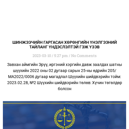
ШИНЖЭЭЧИЙН ГАРГАСАН ХӨРӨНГИЙН ҮНЭЛГЭЭНИЙ
ТАЙЛАНГ ҮНДЭСЛЭЛТЭЙ ГЭЖ ҮЗЭВ
2023-03-10
5:27 pm
No Comments
Завхан аймгийн Эрүү, иргэний хэргийн давж заалдах шатны
шүүхийн 2022 оны 02 дугаар сарын 25-ны өдрийн 205/
МА2022/0006 дугаар магадлал Шүүхийн шийдвэрийн тойм:
2023.02.28, №2 Шүүхийн шийдвэрийн төлөв: Хүчин төгөлдөр
болсон