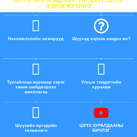
ШҮҮХ ЭРХ МЭДЛИЙГ ГАГЦХҮҮ ШҮҮХ
ХЭРЭГЖҮҮЛНЭ
Нэхэмжлэлийн загварууд
Шүүхэд хэрхэн хандах вэ?
Тусгайлсан журмаар хэрэг
Улсын тэмдэгтийн
хянан шийдвэрлэх
хураамж
ажиллагаа
Шүүхийн иргэдийн
ШҮҮХ ХУРАЛДААНЫ
төлөөлөгч
БИЧЛЭГ