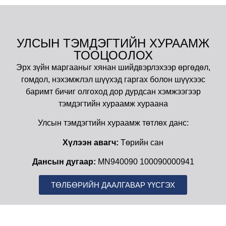
УЛСЫН ТЭМДЭГТИЙН ХУРААМЖ
ТООЦООЛОХ
Эрх зүйн маргааныг хянан шийдвэрлэхээр өргөдөл,
гомдол, нэхэмжлэл шүүхэд гаргах болон шүүхээс
баримт бичиг олгоход дор дурдсан хэмжээгээр
тэмдэгтийн хураамж хураана
Улсын тэмдэгтийн хураамж төтлөх данс:
Хүлээн авагч:
Төрийн сан
Дансын дугаар:
MN940090 100090000941
ТӨЛБӨРИЙН ДААЛГАВАР ҮҮСГЭХ