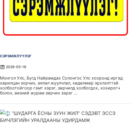
СЭРЭМЖЛҮҮЛЭГ
2026-05-19
Монгол Улс, Бүгд Найрамдах Солонгос Улс хооронд иргэд
харилцан зорчих, аялал жуулчлал, хөдөлмөр эрхлэлттэй
холбоотойгоор гэмт хэрэг, зөрчилд холбогдох, хохирогч
болох, визний журам зөрчих зэрэг ...