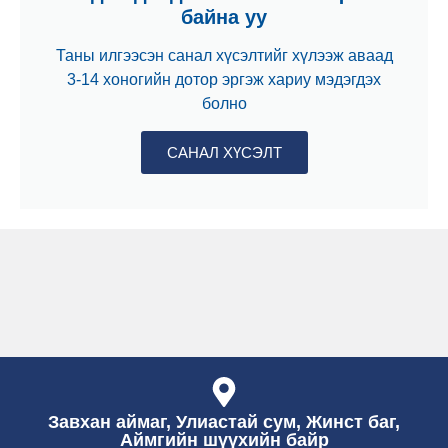
байна уу
Таны илгээсэн санал хүсэлтийг хүлээж аваад
3-14 хоногийн дотор эргэж хариу мэдэгдэх
болно
САНАЛ ХҮСЭЛТ
Завхан аймаг, Улиастай сум, Жинст баг,
Аймгийн шүүхийн байр