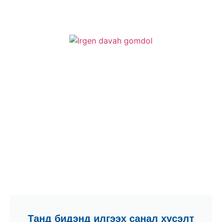
Танд бидэнд илгээх санал хүсэлт