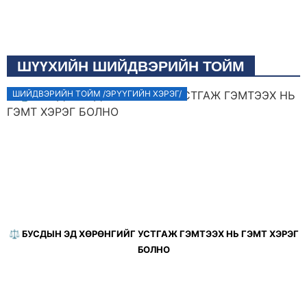
ШҮҮХИЙН ШИЙДВЭРИЙН ТОЙМ
ШИЙДВЭРИЙН ТОЙМ /ЭРҮҮГИЙН ХЭРЭГ/
⚖️ БУСДЫН ЭД ХӨРӨНГИЙГ УСТГАЖ ГЭМТЭЭХ НЬ ГЭМТ ХЭРЭГ
БОЛНО