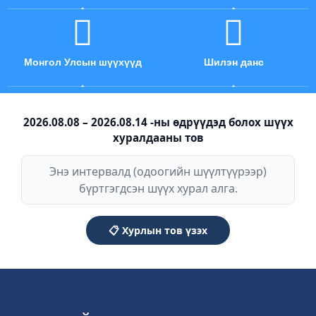
Монгол Улсын шүүхүүд
Шилэн данс
2026.08.08 – 2026.08.14 -ны өдрүүдэд болох шүүх
хуралдааны тов
Энэ интервалд (одоогийн шүүлтүүрээр)
бүртгэгдсэн шүүх хурал алга.
📋 Хурлын тов үзэх