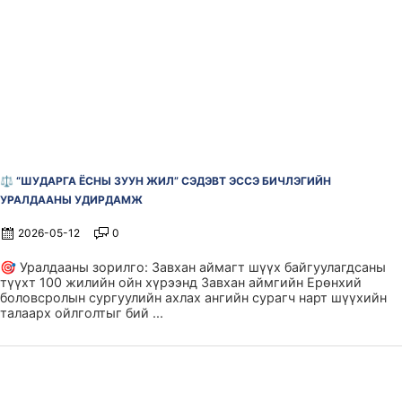
⚖️ “ШУДАРГА ЁСНЫ ЗУУН ЖИЛ” СЭДЭВТ ЭССЭ БИЧЛЭГИЙН
УРАЛДААНЫ УДИРДАМЖ
2026-05-12
0
🎯 Уралдааны зорилго: Завхан аймагт шүүх байгуулагдсаны
түүхт 100 жилийн ойн хүрээнд Завхан аймгийн Ерөнхий
боловсролын сургуулийн ахлах ангийн сурагч нарт шүүхийн
талаарх ойлголтыг бий ...