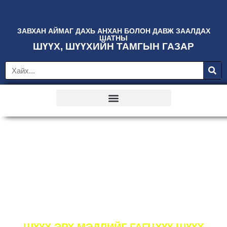
ЗАВХАН АЙМАГ ДАХЬ АНХАН БОЛОН ДАВЖ ЗААЛДАХ
ШАТНЫ
ШҮҮХ, ШҮҮХИЙН ТАМГЫН ГАЗАР
МОНГОЛ УЛСЫН ҮНДСЭН
ХУУЛЬ