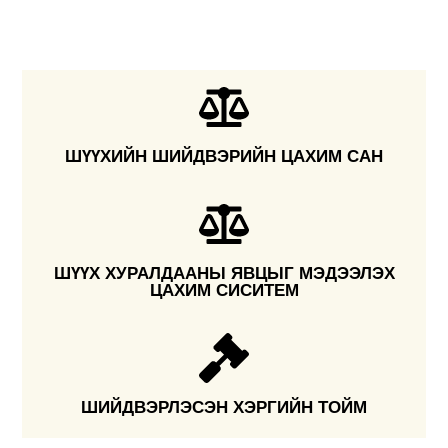
НЭЭЛТТЭЙ ШҮҮХ
ШҮҮХИЙН ШИЙДВЭРИЙН ЦАХИМ САН
ШҮҮХ ХУРАЛДААНЫ ЯВЦЫГ МЭДЭЭЛЭХ
ЦАХИМ СИСИТЕМ
ШИЙДВЭРЛЭСЭН ХЭРГИЙН ТОЙМ