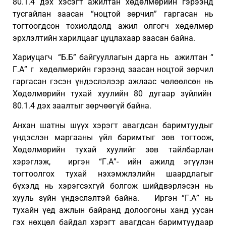
80.1.4 дэх хэсэгт ажилтан хөдөлмөрийн гэрээнд
тусгайлан заасан “ноцтой зөрчил” гаргасан нь
тогтоогдсон тохиолдолд ажил олгогч хөдөлмөр
эрхлэлтийн харилцааг цуцлахаар заасан байна.
Хариуцагч “Б.Б” байгууллагын дарга нь ажилтан “
Г.А” г хөдөлмөрийн гэрээнд заасан ноцтой зөрчил
гаргасан гэсэн үндэслэлээр ажлаас чөлөөлсөн нь
Хөдөлмөрийн тухай хуулийн 80 дугаар зүйлийн
80.1.4 дэх заалтыг зөрчөөгүй байна.
Анхан шатны шүүх хэрэгт авагдсан баримтуудыг
үндэслэн маргааны үйл баримтыг зөв тогтоож,
Хөдөлмөрийн тухай хуулийг зөв тайлбарлан
хэрэглэж, иргэн “Г.А”- ийн ажилд эгүүлэн
тогтоолгох тухай нэхэмжлэлийн шаардлагыг
бүхэлд нь хэрэгсэхгүй болгож шийдвэрлэсэн нь
хууль зүйн үндэслэлтэй байна. Иргэн “Г.А” нь
тухайн үед ажлын байранд долоогоны ханд уусан
гэх нөхцөл байдал хэрэгт авагдсан баримтуудаар