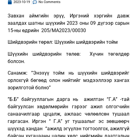
2023-10-19
No Comments
Завхан аймгийн эрүү, Иргэний хэргийн давж
заалдах шатны шүүхийн 2023 оны 09 дүгээр сарын
15-ны өдрийн 205/МА2023/00030
Шийдвэрийн төрөл: Шүүхийн шийдвэрийн тойм
Шүүхийн шийдвэрийн төлөв: Хүчин төгөлдөр
болсон.
Санамж: ”Энэхүү тойм нь шүүхийн шийдвэрийг
орлохгүй бөгөөд олон нийтийг мэдээллээр хангах
зорилготой болно”
”Б.Б” байгууллагын дарга нь ажилтан “Г.А” -тай
байгуулсан хөдөлмөрийн гэрээг ажил олгогчийн
санаачилгаар цуцалж, ажлаас чөлөөлсөн тушаал
гаргасан. Иргэн “ Г.А” уг тушаалыг эс зөвшөөрч
шүүхэд хандан “ажилд эгүүлэн тогтоолгох, ажилгүй
байсан хугацааны цалин хөлс, нийгмийн даатгалын