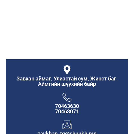
Завхан аймаг, Улиастай сум, Жинст баг,
Аймгийн шүүхийн байр
70463630
70463071
zavkhan_tg@shuukh.mn