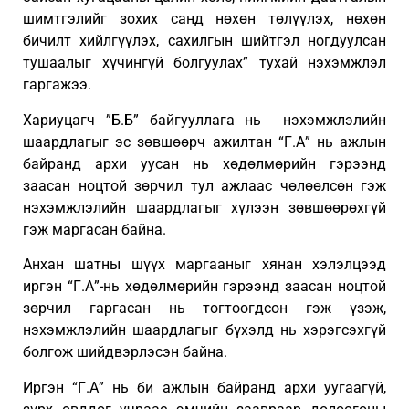
шимтгэлийг зохих санд нөхөн төлүүлэх, нөхөн
бичилт хийлгүүлэх, сахилгын шийтгэл ногдуулсан
тушаалыг хүчингүй болгуулах” тухай нэхэмжлэл
гаргажээ.
Хариуцагч ”Б.Б” байгууллага нь нэхэмжлэлийн
шаардлагыг эс зөвшөөрч ажилтан “Г.А” нь ажлын
байранд архи уусан нь хөдөлмөрийн гэрээнд
заасан ноцтой зөрчил тул ажлаас чөлөөлсөн гэж
нэхэмжлэлийн шаардлагыг хүлээн зөвшөөрөхгүй
гэж маргасан байна.
Анхан шатны шүүх маргааныг хянан хэлэлцээд
иргэн “Г.А”-нь хөдөлмөрийн гэрээнд заасан ноцтой
зөрчил гаргасан нь тогтоогдсон гэж үзэж,
нэхэмжлэлийн шаардлагыг бүхэлд нь хэрэгсэхгүй
болгож шийдвэрлэсэн байна.
Иргэн “Г.А” нь би ажлын байранд архи уугаагүй,