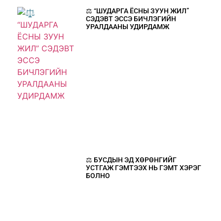
⚖️ “ШУДАРГА ЁСНЫ ЗУУН ЖИЛ”
СЭДЭВТ ЭССЭ БИЧЛЭГИЙН
УРАЛДААНЫ УДИРДАМЖ
⚖️ БУСДЫН ЭД ХӨРӨНГИЙГ
УСТГАЖ ГЭМТЭЭХ НЬ ГЭМТ ХЭРЭГ
БОЛНО