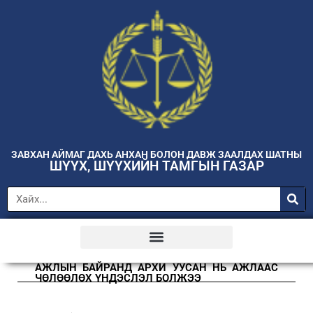
ЗАВХАН АЙМАГ ДАХЬ АНХАН БОЛОН ДАВЖ ЗААЛДАХ ШАТНЫ
ШҮҮХ, ШҮҮХИЙН ТАМГЫН ГАЗАР
АЖЛЫН БАЙРАНД АРХИ УУСАН НЬ АЖЛААС
ЧӨЛӨӨЛӨХ ҮНДЭСЛЭЛ БОЛЖЭЭ