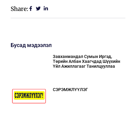
Share:
Бусад мэдээлэл
Завханмандал Сумын Иргэд,
Төрийн Албан Хаагчдад Шүүхийн
Үйл Ажиллагааг Танилцууллаа
СЭРЭМЖЛҮҮЛЭГ