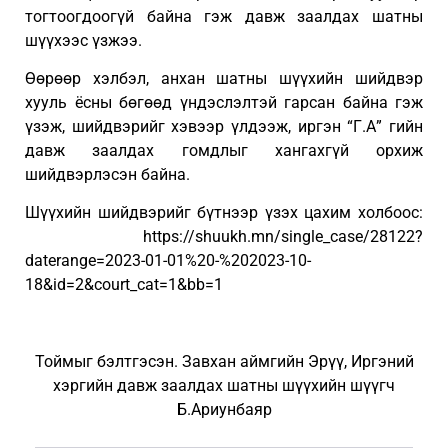
тогтоогдоогүй байна гэж давж заалдах шатны
шүүхээс үзжээ.
Өөрөөр хэлбэл, анхан шатны шүүхийн шийдвэр
хууль ёсны бөгөөд үндэслэлтэй гарсан байна гэж
үзэж, шийдвэрийг хэвээр үлдээж, иргэн “Г.А” гийн
давж заалдах гомдлыг хангахгүй орхиж
шийдвэрлэсэн байна.
Шүүхийн шийдвэрийг бүтнээр үзэх цахим холбоос:
https://shuukh.mn/single_case/28122?
daterange=2023-01-01%20-%202023-10-
18&id=2&court_cat=1&bb=1
Тоймыг бэлтгэсэн. Завхан аймгийн Эрүү, Иргэний
хэргийн давж заалдах шатны шүүхийн шүүгч
Б.Ариунбаяр