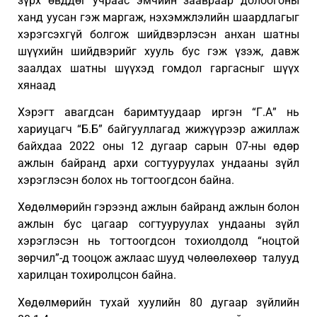
зүрх өвддөг учраас эмчийн заавраар долоогоны
ханд уусан гэж маргаж, нэхэмжлэлийн шаардлагыг
хэрэгсэхгүй болгож шийдвэрлэсэн анхан шатны
шүүхийн шийдвэрийг хууль бус гэж үзэж, давж
заалдах шатны шүүхэд гомдол гаргасныг шүүх
хянаад
Хэрэгт авагдсан баримтуудаар иргэн “Г.А” нь
хариуцагч “Б.Б” байгууллагад жижүүрээр ажиллаж
байхдаа 2022 оны 12 дугаар сарын 07-ны өдөр
ажлын байранд архи согтууруулах ундааны зүйл
хэрэглэсэн болох нь тогтоогдсон байна.
Хөдөлмөрийн гэрээнд ажлын байранд ажлын болон
ажлын бус цагаар согтууруулах ундааны зүйл
хэрэглэсэн нь тогтоогдсон тохиолдолд “ноцтой
зөрчил”-д тооцож ажлаас шууд чөлөөлөхөөр талууд
харилцан тохиролцсон байна.
Хөдөлмөрийн тухай хуулийн 80 дугаар зүйлийн