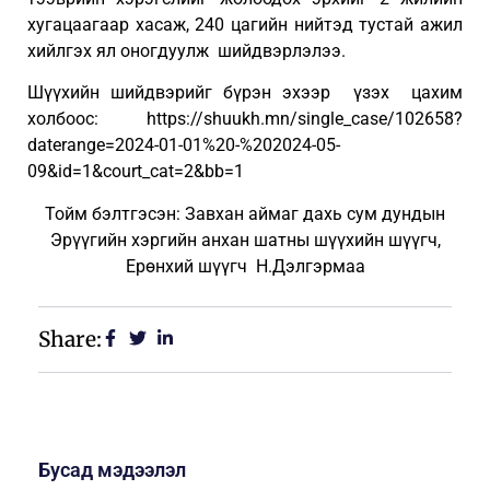
хугацаагаар хасаж, 240 цагийн нийтэд тустай ажил
хийлгэх ял оногдуулж шийдвэрлэлээ.
Шүүхийн шийдвэрийг бүрэн эхээр үзэх цахим
холбоос: https://shuukh.mn/single_case/102658?
daterange=2024-01-01%20-%202024-05-
09&id=1&court_cat=2&bb=1
Тойм бэлтгэсэн: Завхан аймаг дахь сум дундын
Эрүүгийн хэргийн анхан шатны шүүхийн шүүгч,
Ерөнхий шүүгч Н.Дэлгэрмаа
Share:
Бусад мэдээлэл