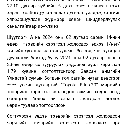
27.10 дугаар зүйлийн 5 дахь хэсэгт заасан гэмт
хэрэгт холбогдуулан яллах дүгнэлт үйлдэж, хэргийг
хялбаршуулсан журмаар хянан шийдвэрлүүлэх
саналтайгаар ирүүлжээ.
Шүүгдэгч А нь 2024 оны 02 дугаар сарын 14-ний
өдөр тээврийн хэрэгсэл жолоодох эрхээ 1/нэг/
жилийн хугацаагаар хасуулсан бөгөөд энэ хугацаа
дуусаагүй байхад буюу 2024 оны 02 дугаар сарын
23-ны өдөр согтууруулах ундааны зүйл хэрэглэн
1.79 хувийн согтолттойгоор Завхан аймгийн
Улиастай сумын Богдын гол багийн нутаг дэвсгэрт
**-** улсын дугаартай “Toyota Prius-20” маркийн
тээврийн хэрэгсэл жолоодон замын хөдөлгөөнд
оролцсон болох нь хэрэгт авагдсан нотлох
баримтуудаар тогтоогдсон.
Согтуурсан үедээ тээврийн хэрэгсэл жолоодсон
зөрчлийг тээврийн хэрэгсэл жолоодох эрх