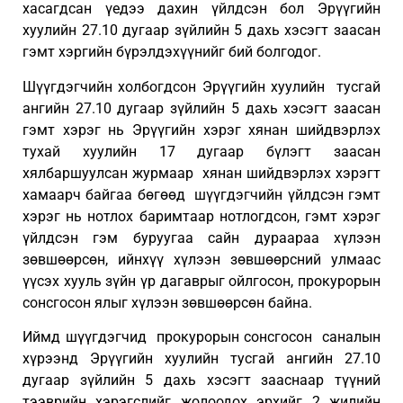
хасагдсан үедээ дахин үйлдсэн бол Эрүүгийн
хуулийн 27.10 дугаар зүйлийн 5 дахь хэсэгт заасан
гэмт хэргийн бүрэлдэхүүнийг бий болгодог.
Шүүгдэгчийн холбогдсон Эрүүгийн хуулийн тусгай
ангийн 27.10 дугаар зүйлийн 5 дахь хэсэгт заасан
гэмт хэрэг нь Эрүүгийн хэрэг хянан шийдвэрлэх
тухай хуулийн 17 дугаар бүлэгт заасан
хялбаршуулсан журмаар хянан шийдвэрлэх хэрэгт
хамаарч байгаа бөгөөд шүүгдэгчийн үйлдсэн гэмт
хэрэг нь нотлох баримтаар нотлогдсон, гэмт хэрэг
үйлдсэн гэм буруугаа сайн дураараа хүлээн
зөвшөөрсөн, ийнхүү хүлээн зөвшөөрсний улмаас
үүсэх хууль зүйн үр дагаврыг ойлгосон, прокурорын
сонсгосон ялыг хүлээн зөвшөөрсөн байна.
Иймд шүүгдэгчид прокурорын сонсгосон саналын
хүрээнд Эрүүгийн хуулийн тусгай ангийн 27.10
дугаар зүйлийн 5 дахь хэсэгт зааснаар түүний
тээврийн хэрэгслийг жолоодох эрхийг 2 жилийн