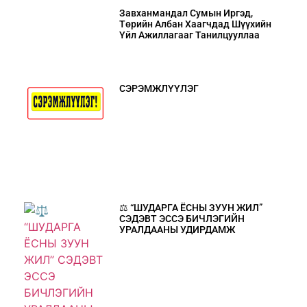
Завханмандал Сумын Иргэд,
Төрийн Албан Хаагчдад Шүүхийн
Үйл Ажиллагааг Танилцууллаа
СЭРЭМЖЛҮҮЛЭГ
⚖️ “ШУДАРГА ЁСНЫ ЗУУН ЖИЛ”
СЭДЭВТ ЭССЭ БИЧЛЭГИЙН
УРАЛДААНЫ УДИРДАМЖ