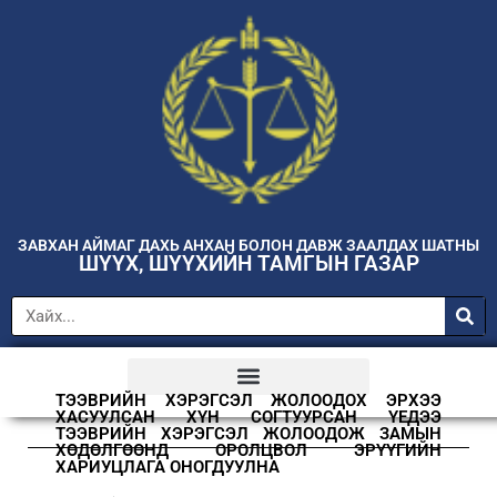
ЗАВХАН АЙМАГ ДАХЬ АНХАН БОЛОН ДАВЖ ЗААЛДАХ ШАТНЫ
ШҮҮХ, ШҮҮХИЙН ТАМГЫН ГАЗАР
ТЭЭВРИЙН ХЭРЭГСЭЛ ЖОЛООДОХ ЭРХЭЭ
ХАСУУЛСАН ХҮН СОГТУУРСАН ҮЕДЭЭ
ТЭЭВРИЙН ХЭРЭГСЭЛ ЖОЛООДОЖ ЗАМЫН
ХӨДӨЛГӨӨНД ОРОЛЦВОЛ ЭРҮҮГИЙН
ХАРИУЦЛАГА ОНОГДУУЛНА