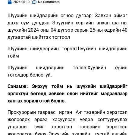
2024-05-10
No Comments
Шүүхийн шийдвэрийн огноо дугаар: Завхан аймаг
дахь сум дундын Эрүүгийн хэргийн анхан шатны
шүүхийн 2024 оны 04 дүгээр сарын 25-ны өдрийн 40
дугаартай шийтгэх тогтоол
Шүүхийн шийдвэрийн төрөл:Шүүхийн шийдвэрийн
тойм
Шүүхийн шийдвэрийн төлөв:Хуулийн хүчин
төгөлдөр болоогүй.
Санамж: Энэхүү тойм нь шүүхийн шийдвэрийг
орлохгүй бөгөөд зөвхөн олон нийтийг мэдээллээр
хангах зорилготой болно.
Прокурорын газраас иргэн А-г тээврийн хэрэгсэл
жолоодох эрхээ хасуулсан үедээ согтууруулах
ундааны зүйл хэрэглэн тээврийн хэрэгсэл
жолоодсон буюу Эрүүгийн хуулийн тусгай ангийн